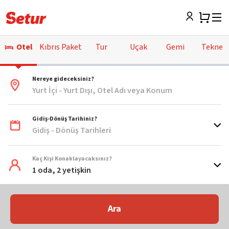
Otel
Kıbrıs Paket
Tur
Uçak
Gemi
Tekne
Nereye gideceksiniz?
Yurt İçi - Yurt Dışı, Otel Adı veya Konum
Gidiş-Dönüş Tarihiniz?
Gidiş - Dönüş Tarihleri
Kaç Kişi Konaklayacaksınız?
1 oda, 2 yetişkin
Ara