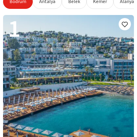
Bodrum
Antalya
Belek
Kemer
Alanya
1