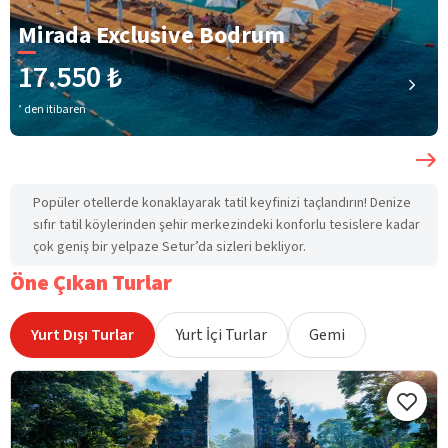
Mirada Exclusive Bodrum
17.550 ₺
’ den itibaren
Popüler otellerde konaklayarak tatil keyfinizi taçlandırın! Denize
sıfır tatil köylerinden şehir merkezindeki konforlu tesislere kadar
çok geniş bir yelpaze Setur’da sizleri bekliyor.
Öne Çıkan Turlar
Yurt Dışı Turlar
Yurt İçi Turlar
Gemi