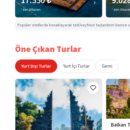
17.550 ₺
9.02
’ den itibaren
’ den itibar
Popüler otellerde konaklayarak tatil keyfinizi taçlandırın! Denize s
Öne Çıkan Turlar
Yurt Dışı Turlar
Yurt İçi Turlar
Gemi
Balkan T