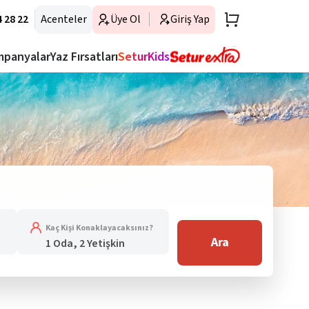
 28 22
Acenteler
Üye Ol
Giriş Yap
mpanyalar
Yaz Fırsatları
SeturKids
Kaç Kişi Konaklayacaksınız?
Ara
1 Oda, 2 Yetişkin