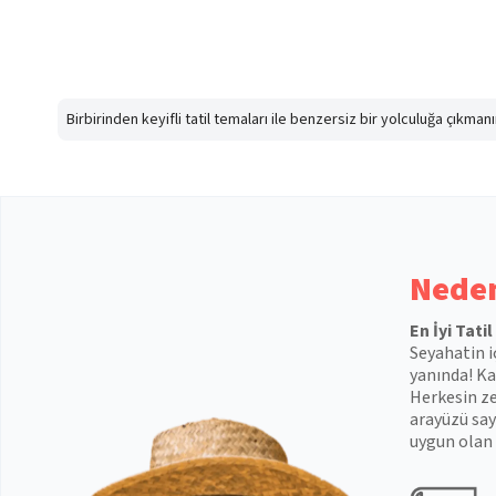
Birbirinden keyifli tatil temaları ile benzersiz bir yolculuğa çıkma
Neden
En İyi Tati
Seyahatin i
yanında! Kal
Herkesin ze
arayüzü say
uygun olan 