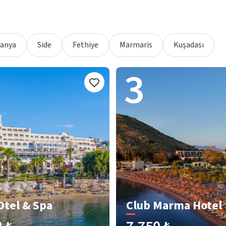
lanya
Side
Fethiye
Marmaris
Kuşadası
3
Otel & Spa
Club Marma Hotel