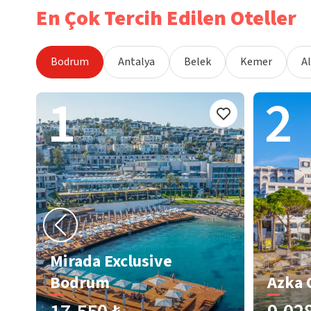
En Çok Tercih Edilen Oteller
Bodrum
Antalya
Belek
Kemer
A
1
2
Mirada Exclusive
Bodrum
Azka 