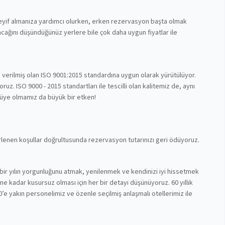
 keyif almanıza yardımcı olurken, erken rezervasyon başta olmak
cağını düşündüğünüz yerlere bile çok daha uygun fiyatlar ile
n verilmiş olan ISO 9001:2015 standardına uygun olarak yürütülüyor.
z. ISO 9000 - 2015 standartları ile tescilli olan kalitemiz de, aynı
 üye olmamız da büyük bir etken!
lirlenen koşullar doğrultusunda rezervasyon tutarınızı geri ödüyoruz.
bir yılın yorgunluğunu atmak, yenilenmek ve kendinizi iyi hissetmek
nüne kadar kusursuz olması için her bir detayı düşünüyoruz. 60 yıllık
’e yakın personelimiz ve özenle seçilmiş anlaşmalı otellerimiz ile