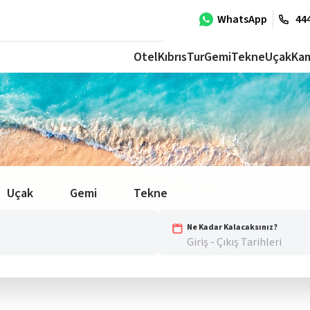
WhatsApp
444
Otel
Kıbrıs
Tur
Gemi
Tekne
Uçak
Ka
Uçak
Gemi
Tekne
Ne Kadar Kalacaksınız?
Giriş - Çıkış Tarihleri