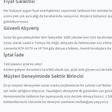
Fiyat Garantisi
Her bütçeye uygun fiyat avantajlarımız sayesinde tatilinizin her anından
üzere pek çok ayrıcalığı da beraberinde sunuyoruz. Böylece bütçenizi aşa
gidebiliyorsunuz.
Güvenli Alışveriş
Setur'da gerçekleştirilen tüm faaliyetler 2005 yılından beri SGS tarafında
Setur olarak sadece Türkiye’de değil, dünyada da farkımızdan söz ettiriyoru
zamanda IATA ASTA ve UFTAA gibi dünyaca bilinen, önemli kuruluşlara da
İptal İade
Tatil planınız iptal mi oldu?
Aniden gelişen durumlara hazırlıklı olmak için, iptal iade güvencesi ile be
Müşteri Deneyiminde Sektör Birincisi
En iyi müşteri deneyimini sunan marka seçilmemizin bir sebebi var! Bütün 
için tatile çıktığınızı biliyoruz. Yaşadığınız deneyimin ilk gününden son gü
deneyimimizle tatilinizin her aşamasında size destek olmaya hazırız. 1.500
beklentilerinizin ötesinde bir deneyim sunmanın mutluluğunu yaşıyoruz.