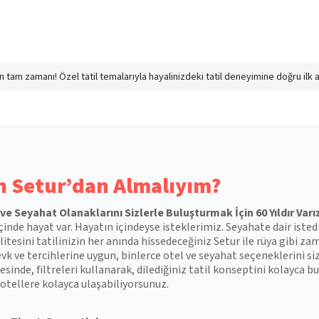
nın tam zamanı! Özel tatil temalarıyla hayalinizdeki tatil deneyimine doğru ilk 
 Setur’dan Almalıyım?
l ve Seyahat Olanaklarını Sizlerle Buluşturmak İçin 60 Yıldır Varı
çinde hayat var. Hayatın içindeyse isteklerimiz. Seyahate dair isted
itesini tatilinizin her anında hissedeceğiniz Setur ile rüya gibi zam
vk ve tercihlerine uygun, binlerce otel ve seyahat seçeneklerini si
esinde, filtreleri kullanarak, dilediğiniz tatil konseptini kolayca
otellere kolayca ulaşabiliyorsunuz.