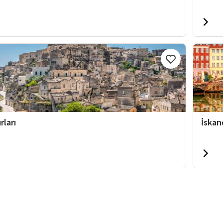
rları
İskan