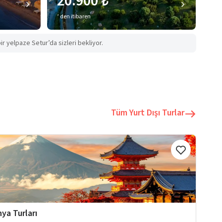
20.900 ₺
’ den itibaren
ir yelpaze Setur’da sizleri bekliyor.
Tüm Yurt Dışı Turlar
ya Turları