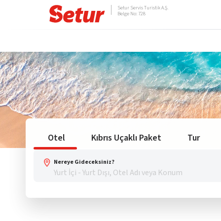
Setur Servis Turistik A.Ş.
Belge No: 728
Otel
Kıbrıs Uçaklı Paket
Tur
Nereye Gideceksiniz?