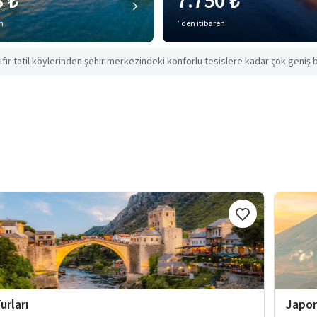
8 ₺
7.750 ₺
en
’ den itibaren
ıfır tatil köylerinden şehir merkezindeki konforlu tesislere kadar çok geniş b
urları
Japon