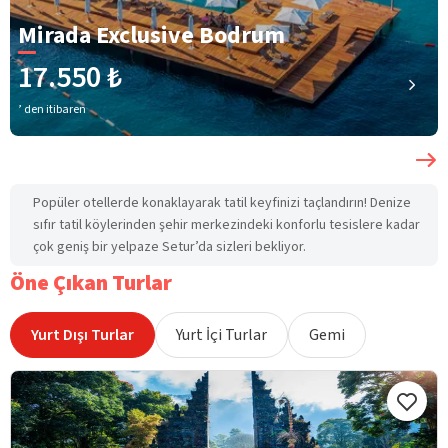
Mirada Exclusive Bodrum
17.550 ₺
’ den itibaren
Popüler otellerde konaklayarak tatil keyfinizi taçlandırın! Denize
sıfır tatil köylerinden şehir merkezindeki konforlu tesislere kadar
çok geniş bir yelpaze Setur’da sizleri bekliyor.
Öne Çıkan Turlar
Yurt Dışı Turlar
Yurt İçi Turlar
Gemi