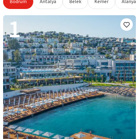
Bodrum
Antalya
Belek
Kemer
Alanya
1