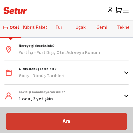
Otel
Kıbrıs Paket
Tur
Uçak
Gemi
Tekne
Nereye gideceksiniz?
Yurt İçi - Yurt Dışı, Otel Adı veya Konum
Gidiş-Dönüş Tarihiniz?
Gidiş - Dönüş Tarihleri
Kaç Kişi Konaklayacaksınız?
1 oda, 2 yetişkin
Ara