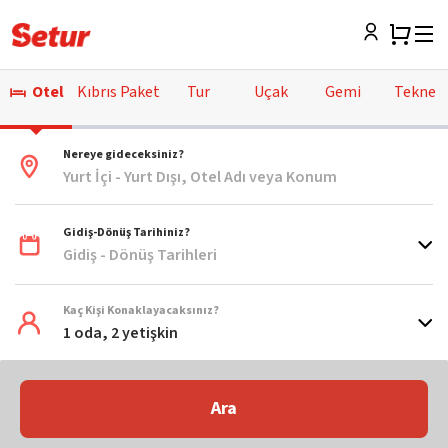
Otel
Kıbrıs Paket
Tur
Uçak
Gemi
Tekne
Nereye gideceksiniz?
Yurt İçi - Yurt Dışı, Otel Adı veya Konum
Gidiş-Dönüş Tarihiniz?
Gidiş - Dönüş Tarihleri
Kaç Kişi Konaklayacaksınız?
1 oda, 2 yetişkin
Ara