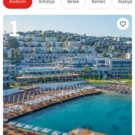
Bodrum
Antalya
Belek
Kemer
Alanya
1