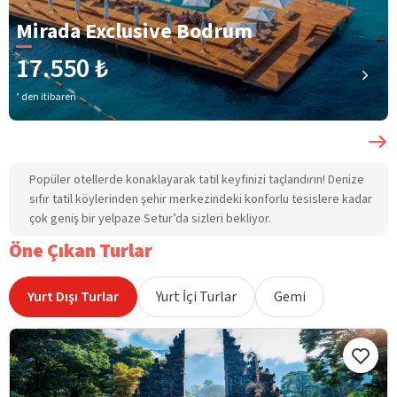
Mirada Exclusive Bodrum
17.550 ₺
’ den itibaren
Popüler otellerde konaklayarak tatil keyfinizi taçlandırın! Denize
sıfır tatil köylerinden şehir merkezindeki konforlu tesislere kadar
çok geniş bir yelpaze Setur’da sizleri bekliyor.
Öne Çıkan Turlar
Yurt Dışı Turlar
Yurt İçi Turlar
Gemi