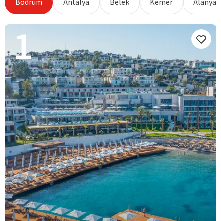
Bodrum
Antalya
Belek
Kemer
Alanya
1