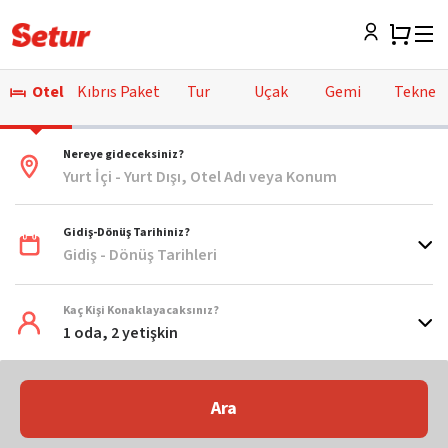
Otel
Kıbrıs Paket
Tur
Uçak
Gemi
Tekne
Nereye gideceksiniz?
Yurt İçi - Yurt Dışı, Otel Adı veya Konum
Gidiş-Dönüş Tarihiniz?
Gidiş - Dönüş Tarihleri
Kaç Kişi Konaklayacaksınız?
1 oda, 2 yetişkin
Ara