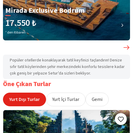
Mirada Exclusive Bodrum
17.550 ₺
’ den itibaren
Popüler otellerde konaklayarak tatil keyfinizi taçlandırın! Denize
sıfır tatil köylerinden şehir merkezindeki konforlu tesislere kadar
çok geniş bir yelpaze Setur’da sizleri bekliyor.
Öne Çıkan Turlar
Yurt Dışı Turlar
Yurt İçi Turlar
Gemi