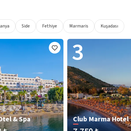
lanya
Side
Fethiye
Marmaris
Kuşadası
3
Otel & Spa
Club Marma Hotel