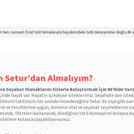
nın tam zamanı! Özel tatil temalarıyla hayalinizdeki tatil deneyimine doğru ilk 
 Setur’dan Almalıyım?
l ve Seyahat Olanaklarını Sizlerle Buluşturmak İçin 60 Yıldır Varı
çinde hayat var. Hayatın içindeyse isteklerimiz. Seyahate dair isted
itesini tatilinizin her anında hissedeceğiniz Setur ile rüya gibi zam
vk ve tercihlerine uygun, binlerce otel ve seyahat seçeneklerini si
esinde, filtreleri kullanarak, dilediğiniz tatil konseptini kolayca
otellere kolayca ulaşabiliyorsunuz.