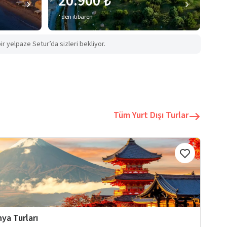
20.900 ₺
’ den itibaren
ir yelpaze Setur’da sizleri bekliyor.
Tüm Yurt Dışı Turlar
ya Turları