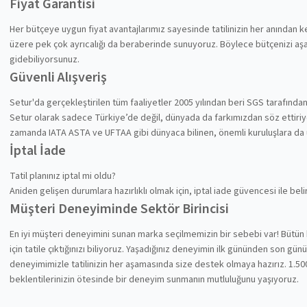
Fiyat Garantisi
Her bütçeye uygun fiyat avantajlarımız sayesinde tatilinizin her anından
üzere pek çok ayrıcalığı da beraberinde sunuyoruz. Böylece bütçenizi aşa
gidebiliyorsunuz.
Güvenli Alışveriş
Setur'da gerçekleştirilen tüm faaliyetler 2005 yılından beri SGS tarafında
Setur olarak sadece Türkiye’de değil, dünyada da farkımızdan söz ettiriyoru
zamanda IATA ASTA ve UFTAA gibi dünyaca bilinen, önemli kuruluşlara da
İptal İade
Tatil planınız iptal mi oldu?
Aniden gelişen durumlara hazırlıklı olmak için, iptal iade güvencesi ile be
Müşteri Deneyiminde Sektör Birincisi
En iyi müşteri deneyimini sunan marka seçilmemizin bir sebebi var! Bütün 
için tatile çıktığınızı biliyoruz. Yaşadığınız deneyimin ilk gününden son gü
deneyimimizle tatilinizin her aşamasında size destek olmaya hazırız. 1.500
beklentilerinizin ötesinde bir deneyim sunmanın mutluluğunu yaşıyoruz.