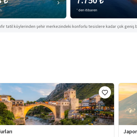
8 ₺
7.750 ₺
en
’ den itibaren
ıfır tatil köylerinden şehir merkezindeki konforlu tesislere kadar çok geniş b
urları
Japon