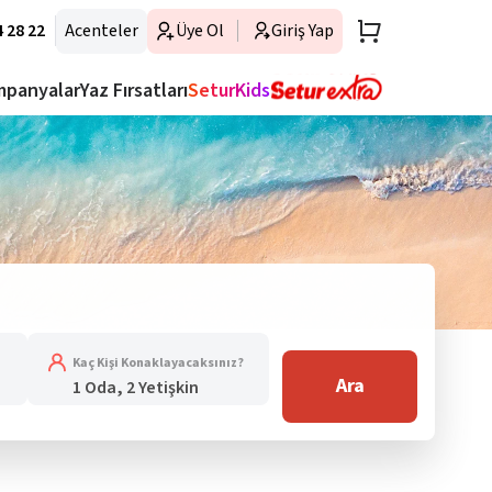
 28 22
Acenteler
Üye Ol
Giriş Yap
mpanyalar
Yaz Fırsatları
SeturKids
Kaç Kişi Konaklayacaksınız?
Ara
1 Oda, 2 Yetişkin