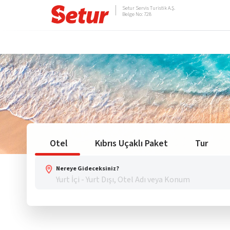
Setur Servis Turistik A.Ş.
Belge No: 728
Otel
Kıbrıs Uçaklı Paket
Tur
Nereye Gideceksiniz?