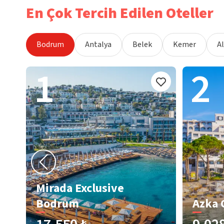
En Çok Tercih Edilen Oteller
Bodrum
Antalya
Belek
Kemer
A
1
2
Mirada Exclusive
Bodrum
Azka 