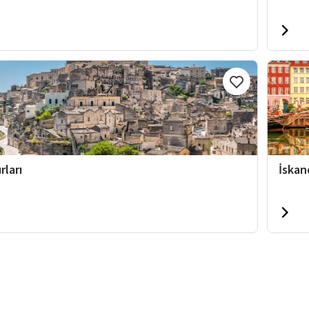
rları
İskan