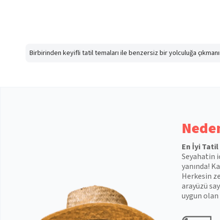
Birbirinden keyifli tatil temaları ile benzersiz bir yolculuğa çıkma
Neden
En İyi Tati
Seyahatin i
yanında! Kal
Herkesin ze
arayüzü say
uygun olan 