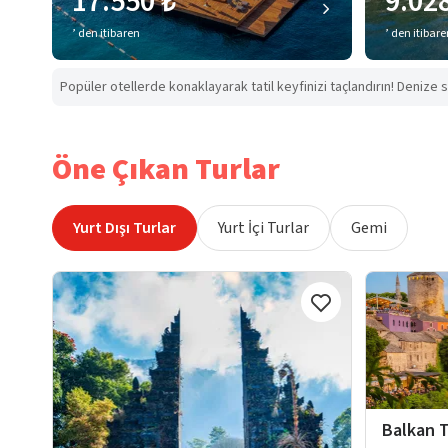
17.550 ₺
9.02
’ den itibaren
’ den itibar
Popüler otellerde konaklayarak tatil keyfinizi taçlandırın! Denize s
Öne Çıkan Turlar
Yurt Dışı Turlar
Yurt İçi Turlar
Gemi
Balkan T