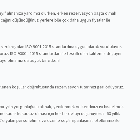
 keyif almanıza yardımcı olurken, erken rezervasyon başta olmak
cağını düşündüğünüz yerlere bile çok daha uygun fiyatlar ile
n verilmiş olan ISO 9001:2015 standardına uygun olarak yürütülüyor.
z. ISO 9000 - 2015 standartları ile tescilli olan kalitemiz de, aynı
 üye olmamız da büyük bir etken!
lirlenen koşullar doğrultusunda rezervasyon tutarınızı geri ödüyoruz.
bir yılın yorgunluğunu atmak, yenilenmek ve kendinizi iyi hissetmek
nüne kadar kusursuz olması için her bir detayı düşünüyoruz. 60 yıllık
’e yakın personelimiz ve özenle seçilmiş anlaşmalı otellerimiz ile