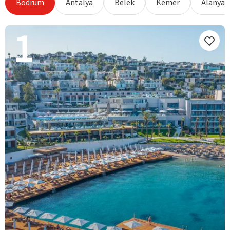
Bodrum
Antalya
Belek
Kemer
Alanya
1