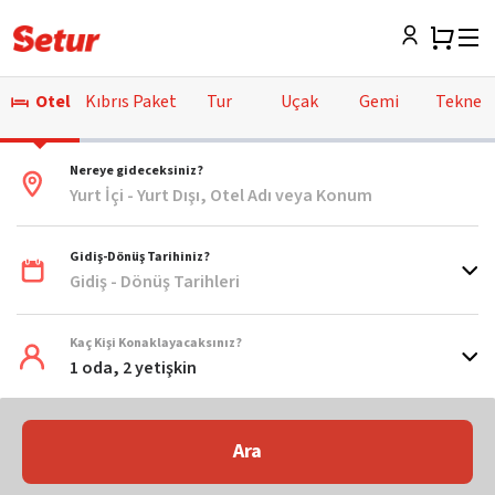
Otel
Kıbrıs Paket
Tur
Uçak
Gemi
Tekne
Nereye gideceksiniz?
Yurt İçi - Yurt Dışı, Otel Adı veya Konum
Gidiş-Dönüş Tarihiniz?
Gidiş - Dönüş Tarihleri
Kaç Kişi Konaklayacaksınız?
1 oda, 2 yetişkin
Ara