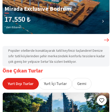
Mirada Exclusive Bodrum
17.550 ₺
’ den itibaren
Popüler otellerde konaklayarak tatil keyfinizi taçlandırın! Denize
sıfır tatil köylerinden şehir merkezindeki konforlu tesislere kadar
çok geniş bir yelpaze Setur’da sizleri bekliyor.
Öne Çıkan Turlar
Yurt Dışı Turlar
Yurt İçi Turlar
Gemi