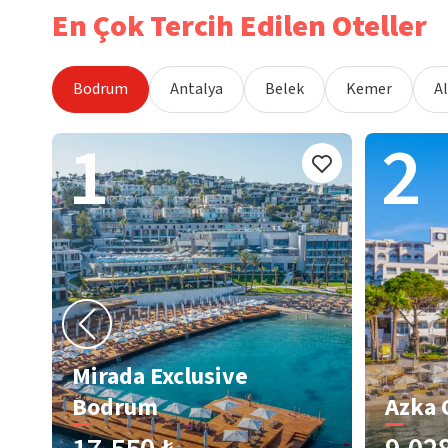
En Çok Tercih Edilen Oteller
Bodrum
Antalya
Belek
Kemer
A
1
2
Mirada Exclusive
Bodrum
Azka 