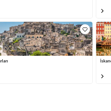
rları
İskan