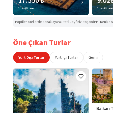
17.550 ₺
9.02
’ den itibaren
’ den itibar
Popüler otellerde konaklayarak tatil keyfinizi taçlandırın! Denize s
Öne Çıkan Turlar
Yurt Dışı Turlar
Yurt İçi Turlar
Gemi
Balkan T