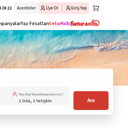
 28 22
Acenteler
Üye Ol
Giriş Yap
mpanyalar
Yaz Fırsatları
SeturKids
Kaç Kişi Konaklayacaksınız?
Ara
1 Oda, 2 Yetişkin