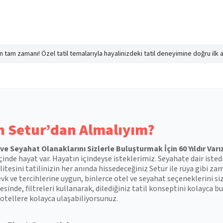
nın tam zamanı! Özel tatil temalarıyla hayalinizdeki tatil deneyimine doğru ilk 
 Setur’dan Almalıyım?
l ve Seyahat Olanaklarını Sizlerle Buluşturmak İçin 60 Yıldır Varı
çinde hayat var. Hayatın içindeyse isteklerimiz. Seyahate dair isted
itesini tatilinizin her anında hissedeceğiniz Setur ile rüya gibi zam
vk ve tercihlerine uygun, binlerce otel ve seyahat seçeneklerini si
esinde, filtreleri kullanarak, dilediğiniz tatil konseptini kolayca
otellere kolayca ulaşabiliyorsunuz.