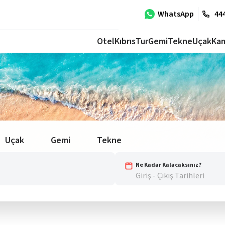
WhatsApp
444
Otel
Kıbrıs
Tur
Gemi
Tekne
Uçak
Ka
Uçak
Gemi
Tekne
Ne Kadar Kalacaksınız?
Giriş - Çıkış Tarihleri