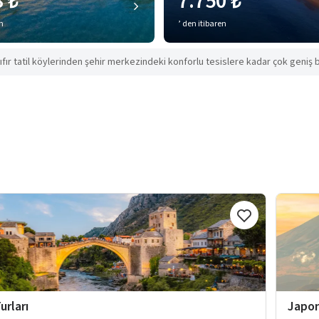
8 ₺
7.750 ₺
en
’ den itibaren
ıfır tatil köylerinden şehir merkezindeki konforlu tesislere kadar çok geniş b
urları
Japon