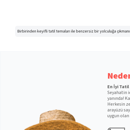
Birbirinden keyifli tatil temaları ile benzersiz bir yolculuğa çıkma
Neden
En İyi Tati
Seyahatin i
yanında! Kal
Herkesin ze
arayüzü say
uygun olan 