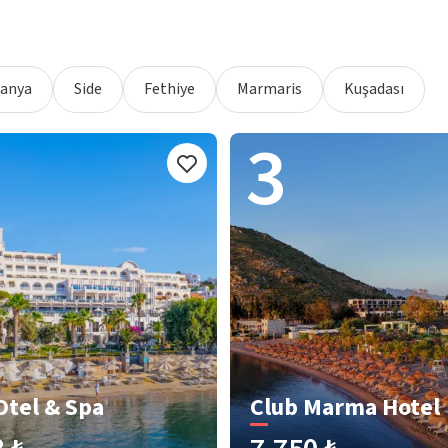
lanya
Side
Fethiye
Marmaris
Kuşadası
3
Otel & Spa
Club Marma Hotel