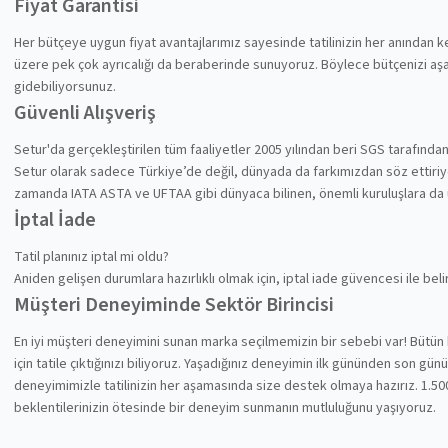
Fiyat Garantisi
Her bütçeye uygun fiyat avantajlarımız sayesinde tatilinizin her anından
üzere pek çok ayrıcalığı da beraberinde sunuyoruz. Böylece bütçenizi aşa
gidebiliyorsunuz.
Güvenli Alışveriş
Setur'da gerçekleştirilen tüm faaliyetler 2005 yılından beri SGS tarafında
Setur olarak sadece Türkiye’de değil, dünyada da farkımızdan söz ettiriyoru
zamanda IATA ASTA ve UFTAA gibi dünyaca bilinen, önemli kuruluşlara da
İptal İade
Tatil planınız iptal mi oldu?
Aniden gelişen durumlara hazırlıklı olmak için, iptal iade güvencesi ile be
Müşteri Deneyiminde Sektör Birincisi
En iyi müşteri deneyimini sunan marka seçilmemizin bir sebebi var! Bütün 
için tatile çıktığınızı biliyoruz. Yaşadığınız deneyimin ilk gününden son gü
deneyimimizle tatilinizin her aşamasında size destek olmaya hazırız. 1.500
beklentilerinizin ötesinde bir deneyim sunmanın mutluluğunu yaşıyoruz.