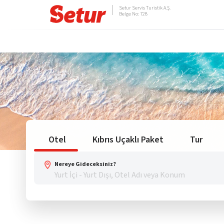
Setur Servis Turistik A.Ş.
Belge No: 728
Otel
Kıbrıs Uçaklı Paket
Tur
Nereye Gideceksiniz?