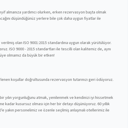
 keyif almanıza yardımcı olurken, erken rezervasyon başta olmak
cağını düşündüğünüz yerlere bile çok daha uygun fiyatlar ile
n verilmiş olan ISO 9001:2015 standardına uygun olarak yürütülüyor.
z. ISO 9000 - 2015 standartları ile tescilli olan kalitemiz de, aynı
 üye olmamız da büyük bir etken!
lirlenen koşullar doğrultusunda rezervasyon tutarınızı geri ödüyoruz.
bir yılın yorgunluğunu atmak, yenilenmek ve kendinizi iyi hissetmek
nüne kadar kusursuz olması için her bir detayı düşünüyoruz. 60 yıllık
’e yakın personelimiz ve özenle seçilmiş anlaşmalı otellerimiz ile