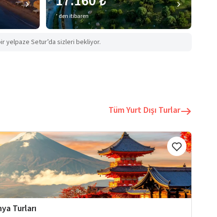
17.160 ₺
’ den itibaren
ir yelpaze Setur’da sizleri bekliyor.
Tüm Yurt Dışı Turlar
ya Turları