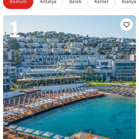
Bodrum
Antalya
Belek
Kemer
Alanya
1