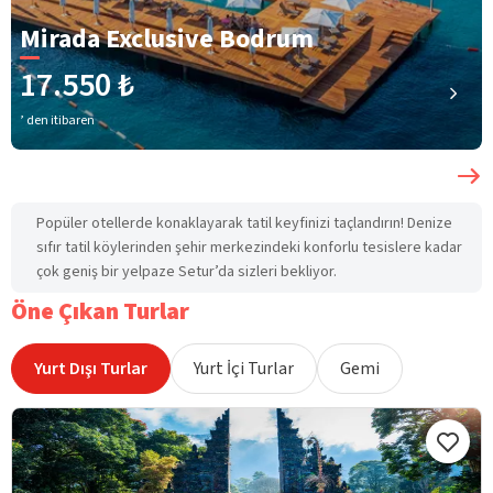
Mirada Exclusive Bodrum
17.550 ₺
’ den itibaren
Popüler otellerde konaklayarak tatil keyfinizi taçlandırın! Denize
sıfır tatil köylerinden şehir merkezindeki konforlu tesislere kadar
çok geniş bir yelpaze Setur’da sizleri bekliyor.
Öne Çıkan Turlar
Yurt Dışı Turlar
Yurt İçi Turlar
Gemi