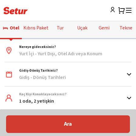
Otel
Kıbrıs Paket
Tur
Uçak
Gemi
Tekne
Nereye gideceksiniz?
Yurt İçi - Yurt Dışı, Otel Adı veya Konum
Gidiş-Dönüş Tarihiniz?
Gidiş - Dönüş Tarihleri
Kaç Kişi Konaklayacaksınız?
1 oda, 2 yetişkin
Ara