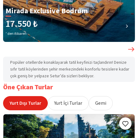
Mirada Exclusive Bodrum
17.550 ₺
’ den itibaren
Popüler otellerde konaklayarak tatil keyfinizi taçlandırın! Denize
sıfır tatil köylerinden şehir merkezindeki konforlu tesislere kadar
çok geniş bir yelpaze Setur’da sizleri bekliyor.
Öne Çıkan Turlar
Yurt Dışı Turlar
Yurt İçi Turlar
Gemi