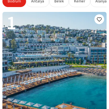
Bodrum
Antalya
Belek
Kemer
Alanya
1