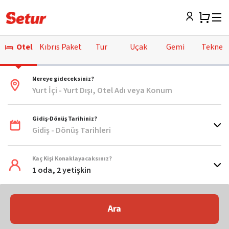
Otel
Kıbrıs Paket
Tur
Uçak
Gemi
Tekne
Nereye gideceksiniz?
Yurt İçi - Yurt Dışı, Otel Adı veya Konum
Gidiş-Dönüş Tarihiniz?
Gidiş - Dönüş Tarihleri
Kaç Kişi Konaklayacaksınız?
1 oda, 2 yetişkin
Ara