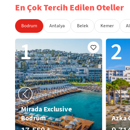
En Çok Tercih Edilen Oteller
Bodrum
Antalya
Belek
Kemer
A
1
2
Mirada Exclusive
Bodrum
Azka 