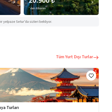
20.900 ₺
’ den itibaren
ir yelpaze Setur’da sizleri bekliyor.
Tüm Yurt Dışı Turlar
ya Turları