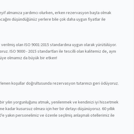
 keyif almanıza yardımcı olurken, erken rezervasyon başta olmak
cağını düşündüğünüz yerlere bile çok daha uygun fiyatlar ile
n verilmiş olan ISO 9001:2015 standardına uygun olarak yürütülüyor.
z. ISO 9000 - 2015 standartları ile tescilli olan kalitemiz de, aynı
 üye olmamız da büyük bir etken!
lirlenen koşullar doğrultusunda rezervasyon tutarınızı geri ödüyoruz.
bir yılın yorgunluğunu atmak, yenilenmek ve kendinizi iyi hissetmek
nüne kadar kusursuz olması için her bir detayı düşünüyoruz. 60 yıllık
’e yakın personelimiz ve özenle seçilmiş anlaşmalı otellerimiz ile