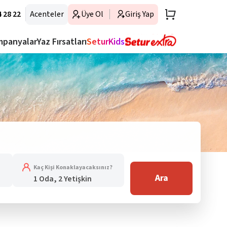
 28 22
Acenteler
Üye Ol
Giriş Yap
mpanyalar
Yaz Fırsatları
SeturKids
Kaç Kişi Konaklayacaksınız?
Ara
1 Oda, 2 Yetişkin