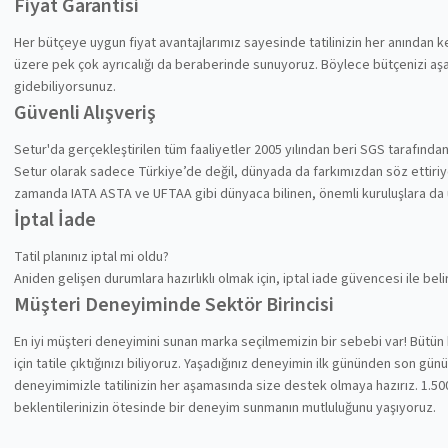
Fiyat Garantisi
Her bütçeye uygun fiyat avantajlarımız sayesinde tatilinizin her anından
üzere pek çok ayrıcalığı da beraberinde sunuyoruz. Böylece bütçenizi aşa
gidebiliyorsunuz.
Güvenli Alışveriş
Setur'da gerçekleştirilen tüm faaliyetler 2005 yılından beri SGS tarafında
Setur olarak sadece Türkiye’de değil, dünyada da farkımızdan söz ettiriyoru
zamanda IATA ASTA ve UFTAA gibi dünyaca bilinen, önemli kuruluşlara da
İptal İade
Tatil planınız iptal mi oldu?
Aniden gelişen durumlara hazırlıklı olmak için, iptal iade güvencesi ile be
Müşteri Deneyiminde Sektör Birincisi
En iyi müşteri deneyimini sunan marka seçilmemizin bir sebebi var! Bütün 
için tatile çıktığınızı biliyoruz. Yaşadığınız deneyimin ilk gününden son gü
deneyimimizle tatilinizin her aşamasında size destek olmaya hazırız. 1.500
beklentilerinizin ötesinde bir deneyim sunmanın mutluluğunu yaşıyoruz.