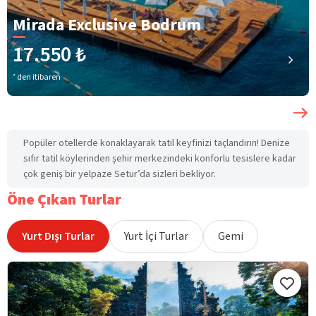
Mirada Exclusive Bodrum
17.550 ₺
’ den itibaren
Popüler otellerde konaklayarak tatil keyfinizi taçlandırın! Denize
sıfır tatil köylerinden şehir merkezindeki konforlu tesislere kadar
çok geniş bir yelpaze Setur’da sizleri bekliyor.
Öne Çıkan Turlar
Yurt Dışı Turlar
Yurt İçi Turlar
Gemi