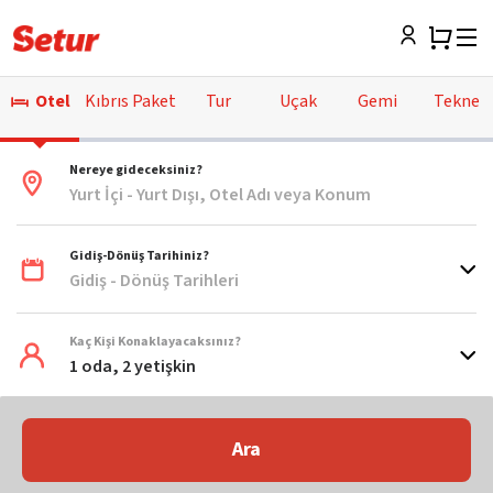
Otel
Kıbrıs Paket
Tur
Uçak
Gemi
Tekne
Nereye gideceksiniz?
Yurt İçi - Yurt Dışı, Otel Adı veya Konum
Gidiş-Dönüş Tarihiniz?
Gidiş - Dönüş Tarihleri
Kaç Kişi Konaklayacaksınız?
1 oda, 2 yetişkin
Ara