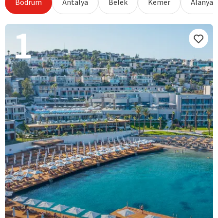
Bodrum
Antalya
Belek
Kemer
Alanya
1