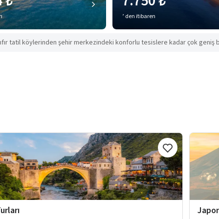
4 ₺
7.750 ₺
en
’ den itibaren
ıfır tatil köylerinden şehir merkezindeki konforlu tesislere kadar çok geniş b
urları
Japon