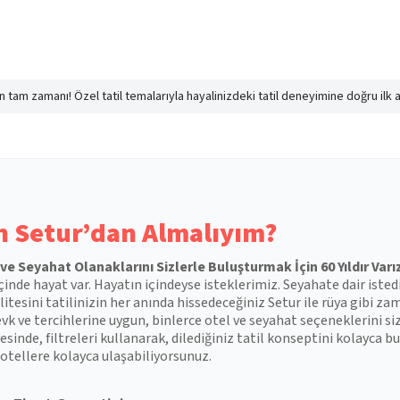
nın tam zamanı! Özel tatil temalarıyla hayalinizdeki tatil deneyimine doğru ilk 
 Setur’dan Almalıyım?
l ve Seyahat Olanaklarını Sizlerle Buluşturmak İçin 60 Yıldır Varı
çinde hayat var. Hayatın içindeyse isteklerimiz. Seyahate dair isted
itesini tatilinizin her anında hissedeceğiniz Setur ile rüya gibi zam
vk ve tercihlerine uygun, binlerce otel ve seyahat seçeneklerini si
esinde, filtreleri kullanarak, dilediğiniz tatil konseptini kolayca
otellere kolayca ulaşabiliyorsunuz.