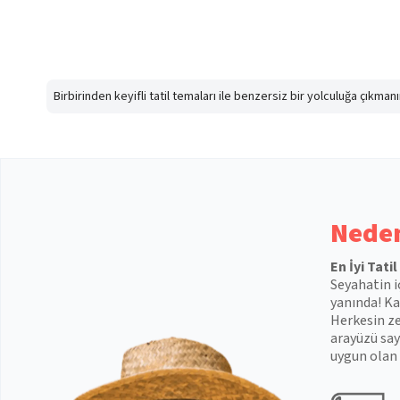
Birbirinden keyifli tatil temaları ile benzersiz bir yolculuğa çıkma
Neden
En İyi Tati
Seyahatin i
yanında! Kal
Herkesin ze
arayüzü say
uygun olan 