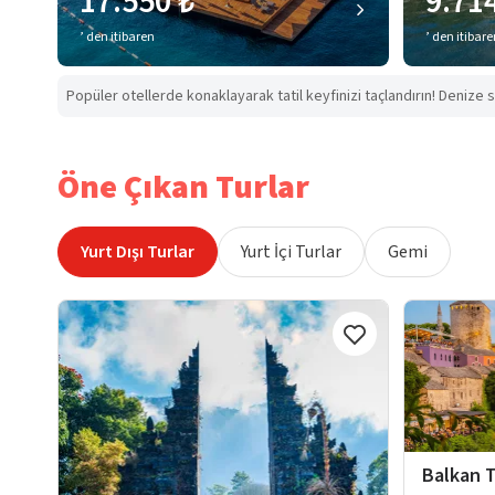
17.550 ₺
9.71
’ den itibaren
’ den itibar
Popüler otellerde konaklayarak tatil keyfinizi taçlandırın! Denize s
Öne Çıkan Turlar
Yurt Dışı Turlar
Yurt İçi Turlar
Gemi
Balkan T