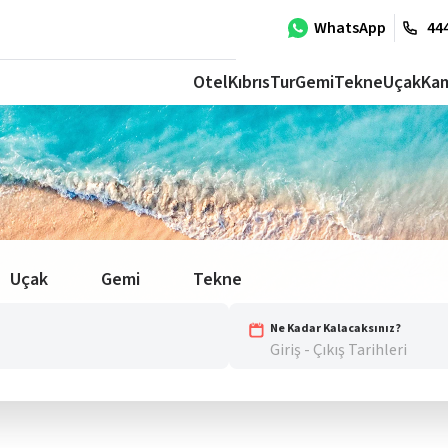
WhatsApp
444
Otel
Kıbrıs
Tur
Gemi
Tekne
Uçak
Ka
Uçak
Gemi
Tekne
Ne Kadar Kalacaksınız?
Giriş - Çıkış Tarihleri