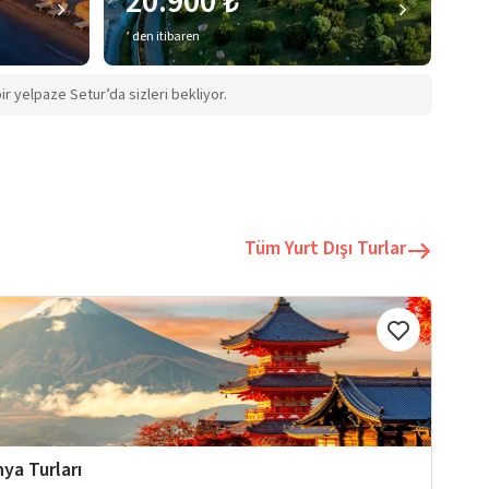
20.900 ₺
’ den itibaren
ir yelpaze Setur’da sizleri bekliyor.
Tüm Yurt Dışı Turlar
ya Turları