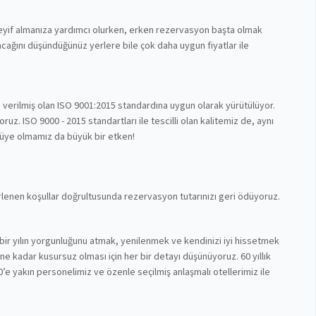
 keyif almanıza yardımcı olurken, erken rezervasyon başta olmak
cağını düşündüğünüz yerlere bile çok daha uygun fiyatlar ile
n verilmiş olan ISO 9001:2015 standardına uygun olarak yürütülüyor.
z. ISO 9000 - 2015 standartları ile tescilli olan kalitemiz de, aynı
 üye olmamız da büyük bir etken!
lirlenen koşullar doğrultusunda rezervasyon tutarınızı geri ödüyoruz.
bir yılın yorgunluğunu atmak, yenilenmek ve kendinizi iyi hissetmek
nüne kadar kusursuz olması için her bir detayı düşünüyoruz. 60 yıllık
’e yakın personelimiz ve özenle seçilmiş anlaşmalı otellerimiz ile