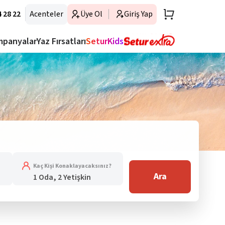
 28 22
Acenteler
Üye Ol
Giriş Yap
mpanyalar
Yaz Fırsatları
SeturKids
Kaç Kişi Konaklayacaksınız?
Ara
1 Oda, 2 Yetişkin