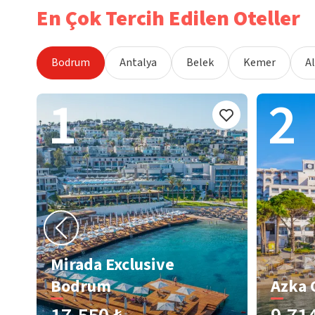
En Çok Tercih Edilen Oteller
Bodrum
Antalya
Belek
Kemer
A
1
2
Mirada Exclusive
Bodrum
Azka 