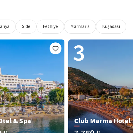
lanya
Side
Fethiye
Marmaris
Kuşadası
3
Otel & Spa
Club Marma Hotel