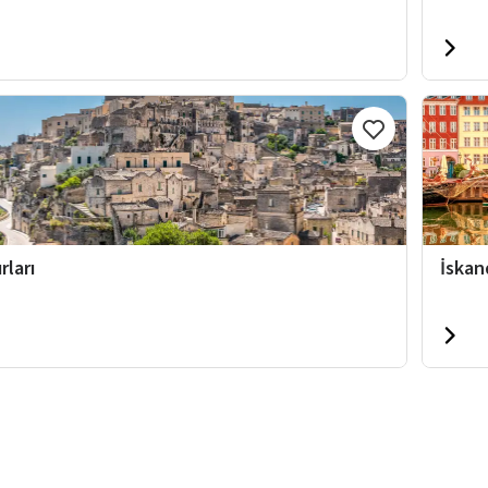
rları
İskan