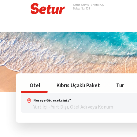
Setur Servis Turistik A.Ş.
Belge No: 728
Otel
Kıbrıs Uçaklı Paket
Tur
Nereye Gideceksiniz?