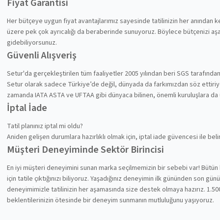
Fiyat Garantisi
Her bütçeye uygun fiyat avantajlarımız sayesinde tatilinizin her anından
üzere pek çok ayrıcalığı da beraberinde sunuyoruz. Böylece bütçenizi aşa
gidebiliyorsunuz.
Güvenli Alışveriş
Setur'da gerçekleştirilen tüm faaliyetler 2005 yılından beri SGS tarafında
Setur olarak sadece Türkiye’de değil, dünyada da farkımızdan söz ettiriyoru
zamanda IATA ASTA ve UFTAA gibi dünyaca bilinen, önemli kuruluşlara da
İptal İade
Tatil planınız iptal mi oldu?
Aniden gelişen durumlara hazırlıklı olmak için, iptal iade güvencesi ile be
Müşteri Deneyiminde Sektör Birincisi
En iyi müşteri deneyimini sunan marka seçilmemizin bir sebebi var! Bütün 
için tatile çıktığınızı biliyoruz. Yaşadığınız deneyimin ilk gününden son gü
deneyimimizle tatilinizin her aşamasında size destek olmaya hazırız. 1.500
beklentilerinizin ötesinde bir deneyim sunmanın mutluluğunu yaşıyoruz.