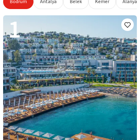
Bodrum
Antalya
Belek
Kemer
Alanya
1