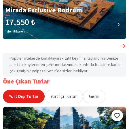
Mirada Exclusive Bodrum
17.550 ₺
’ den itibaren
Popüler otellerde konaklayarak tatil keyfinizi taçlandırın! Denize
sıfır tatil köylerinden şehir merkezindeki konforlu tesislere kadar
çok geniş bir yelpaze Setur’da sizleri bekliyor.
Öne Çıkan Turlar
Yurt Dışı Turlar
Yurt İçi Turlar
Gemi