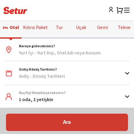
Otel
Kıbrıs Paket
Tur
Uçak
Gemi
Tekne
Nereye gideceksiniz?
Yurt İçi - Yurt Dışı, Otel Adı veya Konum
Gidiş-Dönüş Tarihiniz?
Gidiş - Dönüş Tarihleri
Kaç Kişi Konaklayacaksınız?
1 oda, 2 yetişkin
Ara