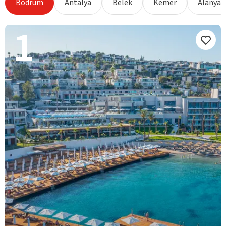
Bodrum
Antalya
Belek
Kemer
Alanya
1