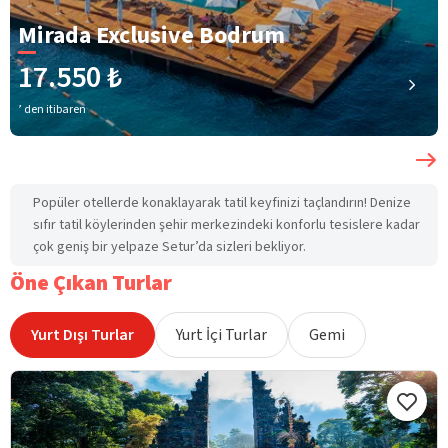
Mirada Exclusive Bodrum
17.550 ₺
’ den itibaren
Popüler otellerde konaklayarak tatil keyfinizi taçlandırın! Denize
sıfır tatil köylerinden şehir merkezindeki konforlu tesislere kadar
çok geniş bir yelpaze Setur’da sizleri bekliyor.
Öne Çıkan Turlar
Yurt Dışı Turlar
Yurt İçi Turlar
Gemi