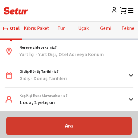
Otel
Kıbrıs Paket
Tur
Uçak
Gemi
Tekne
Nereye gideceksiniz?
Yurt İçi - Yurt Dışı, Otel Adı veya Konum
Gidiş-Dönüş Tarihiniz?
Gidiş - Dönüş Tarihleri
Kaç Kişi Konaklayacaksınız?
1 oda, 2 yetişkin
Ara