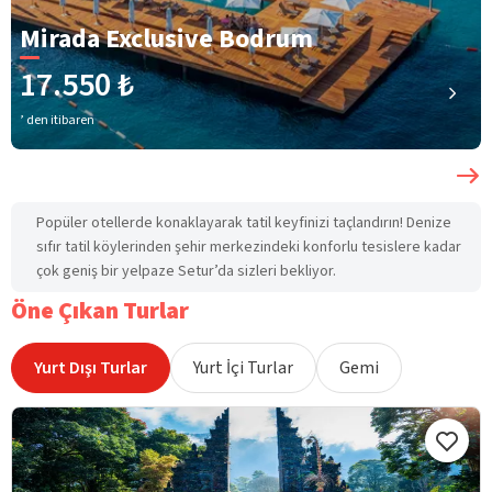
Mirada Exclusive Bodrum
17.550 ₺
’ den itibaren
Popüler otellerde konaklayarak tatil keyfinizi taçlandırın! Denize
sıfır tatil köylerinden şehir merkezindeki konforlu tesislere kadar
çok geniş bir yelpaze Setur’da sizleri bekliyor.
Öne Çıkan Turlar
Yurt Dışı Turlar
Yurt İçi Turlar
Gemi