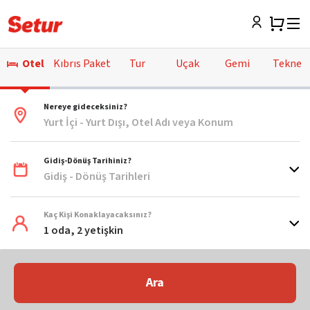
Otel
Kıbrıs Paket
Tur
Uçak
Gemi
Tekne
Nereye gideceksiniz?
Yurt İçi - Yurt Dışı, Otel Adı veya Konum
Gidiş-Dönüş Tarihiniz?
Gidiş - Dönüş Tarihleri
Kaç Kişi Konaklayacaksınız?
1 oda, 2 yetişkin
Ara