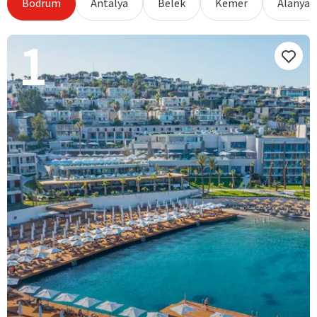
Bodrum
Antalya
Belek
Kemer
Alanya
1