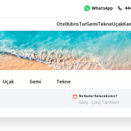
WhatsApp
444
Otel
Kıbrıs
Tur
Gemi
Tekne
Uçak
Ka
Uçak
Gemi
Tekne
Ne Kadar Kalacaksınız?
Giriş - Çıkış Tarihleri