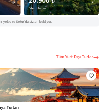
20.900 ₺
’ den itibaren
ir yelpaze Setur’da sizleri bekliyor.
Tüm Yurt Dışı Turlar
ya Turları