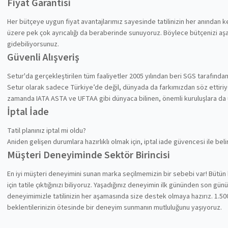
Fiyat Garantisi
Her bütçeye uygun fiyat avantajlarımız sayesinde tatilinizin her anından
üzere pek çok ayrıcalığı da beraberinde sunuyoruz. Böylece bütçenizi aşa
gidebiliyorsunuz.
Güvenli Alışveriş
Setur'da gerçekleştirilen tüm faaliyetler 2005 yılından beri SGS tarafında
Setur olarak sadece Türkiye’de değil, dünyada da farkımızdan söz ettiriyoru
zamanda IATA ASTA ve UFTAA gibi dünyaca bilinen, önemli kuruluşlara da
İptal İade
Tatil planınız iptal mi oldu?
Aniden gelişen durumlara hazırlıklı olmak için, iptal iade güvencesi ile be
Müşteri Deneyiminde Sektör Birincisi
En iyi müşteri deneyimini sunan marka seçilmemizin bir sebebi var! Bütün 
için tatile çıktığınızı biliyoruz. Yaşadığınız deneyimin ilk gününden son gü
deneyimimizle tatilinizin her aşamasında size destek olmaya hazırız. 1.500
beklentilerinizin ötesinde bir deneyim sunmanın mutluluğunu yaşıyoruz.