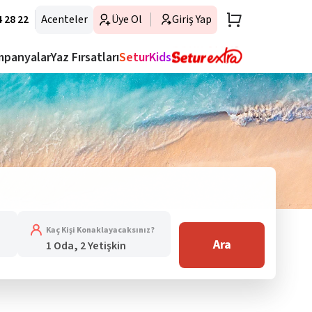
 28 22
Acenteler
Üye Ol
Giriş Yap
mpanyalar
Yaz Fırsatları
SeturKids
Kaç Kişi Konaklayacaksınız?
Ara
1 Oda, 2 Yetişkin