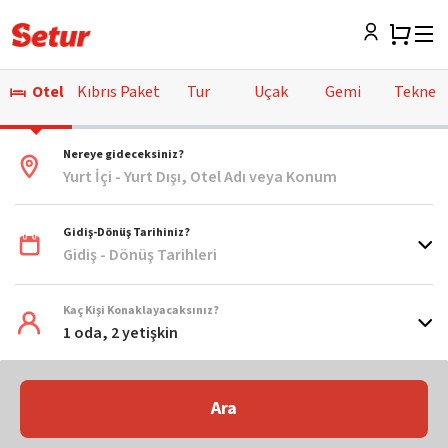
Otel
Kıbrıs Paket
Tur
Uçak
Gemi
Tekne
Nereye gideceksiniz?
Yurt İçi - Yurt Dışı, Otel Adı veya Konum
Gidiş-Dönüş Tarihiniz?
Gidiş - Dönüş Tarihleri
Kaç Kişi Konaklayacaksınız?
1 oda, 2 yetişkin
Ara