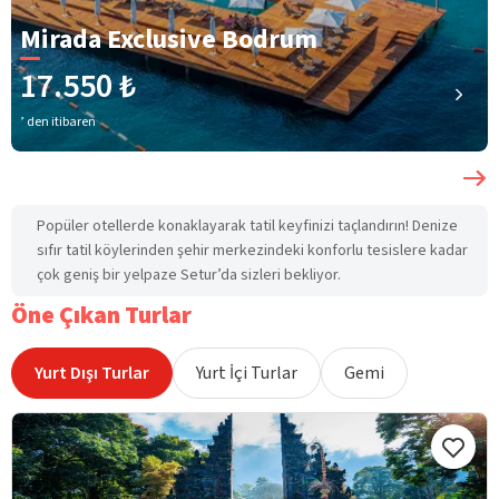
Mirada Exclusive Bodrum
17.550 ₺
’ den itibaren
Popüler otellerde konaklayarak tatil keyfinizi taçlandırın! Denize
sıfır tatil köylerinden şehir merkezindeki konforlu tesislere kadar
çok geniş bir yelpaze Setur’da sizleri bekliyor.
Öne Çıkan Turlar
Yurt Dışı Turlar
Yurt İçi Turlar
Gemi