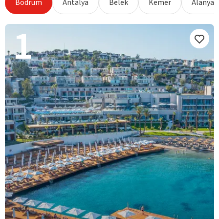
Bodrum
Antalya
Belek
Kemer
Alanya
1