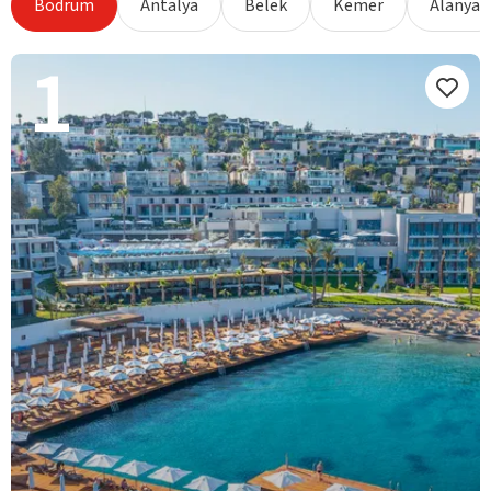
Bodrum
Antalya
Belek
Kemer
Alanya
1