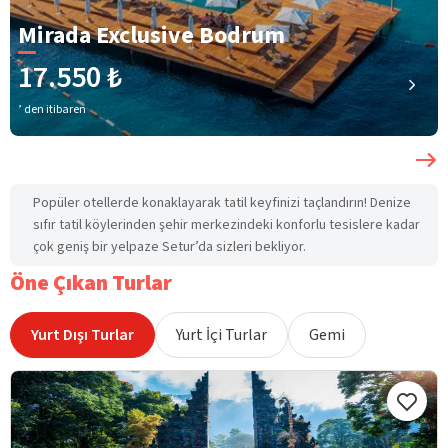
Mirada Exclusive Bodrum
17.550 ₺
’ den itibaren
Popüler otellerde konaklayarak tatil keyfinizi taçlandırın! Denize
sıfır tatil köylerinden şehir merkezindeki konforlu tesislere kadar
çok geniş bir yelpaze Setur’da sizleri bekliyor.
Öne Çıkan Turlar
Yurt Dışı Turlar
Yurt İçi Turlar
Gemi