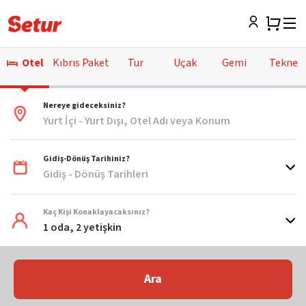
Otel
Kıbrıs Paket
Tur
Uçak
Gemi
Tekne
Nereye gideceksiniz?
Yurt İçi - Yurt Dışı, Otel Adı veya Konum
Gidiş-Dönüş Tarihiniz?
Gidiş - Dönüş Tarihleri
Kaç Kişi Konaklayacaksınız?
1 oda, 2 yetişkin
Ara