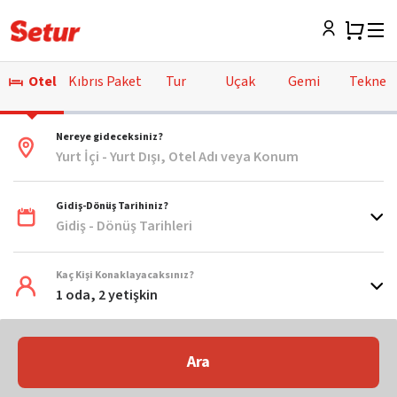
Otel
Kıbrıs Paket
Tur
Uçak
Gemi
Tekne
Nereye gideceksiniz?
Yurt İçi - Yurt Dışı, Otel Adı veya Konum
Gidiş-Dönüş Tarihiniz?
Gidiş - Dönüş Tarihleri
Kaç Kişi Konaklayacaksınız?
1 oda, 2 yetişkin
Ara