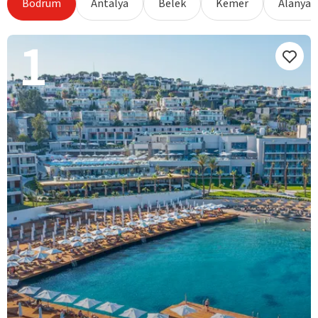
Bodrum
Antalya
Belek
Kemer
Alanya
1