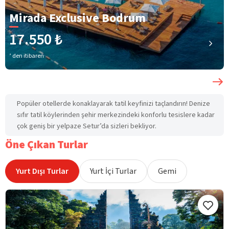
Mirada Exclusive Bodrum
17.550 ₺
’ den itibaren
Popüler otellerde konaklayarak tatil keyfinizi taçlandırın! Denize
sıfır tatil köylerinden şehir merkezindeki konforlu tesislere kadar
çok geniş bir yelpaze Setur’da sizleri bekliyor.
Öne Çıkan Turlar
Yurt Dışı Turlar
Yurt İçi Turlar
Gemi