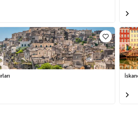
rları
İskan