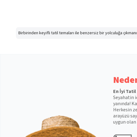
Birbirinden keyifli tatil temaları ile benzersiz bir yolculuğa çıkma
Neden
En İyi Tati
Seyahatin i
yanında! Kal
Herkesin ze
arayüzü say
uygun olan 