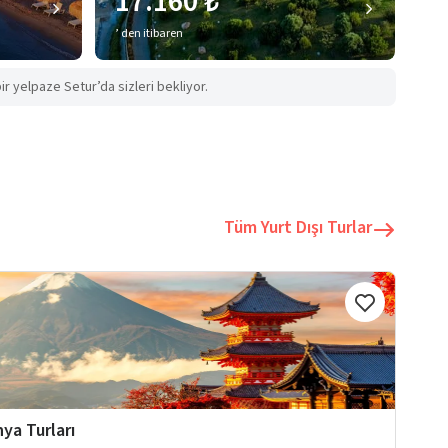
17.160 ₺
’ den itibaren
ir yelpaze Setur’da sizleri bekliyor.
Tüm Yurt Dışı Turlar
ya Turları