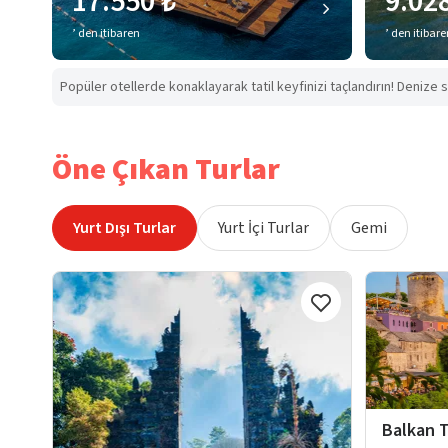
17.550 ₺
9.02
’ den itibaren
’ den itibar
Popüler otellerde konaklayarak tatil keyfinizi taçlandırın! Denize s
Öne Çıkan Turlar
Yurt Dışı Turlar
Yurt İçi Turlar
Gemi
Balkan T