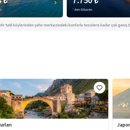
8 ₺
7.750 ₺
en
’ den itibaren
ıfır tatil köylerinden şehir merkezindeki konforlu tesislere kadar çok geniş b
urları
Japon