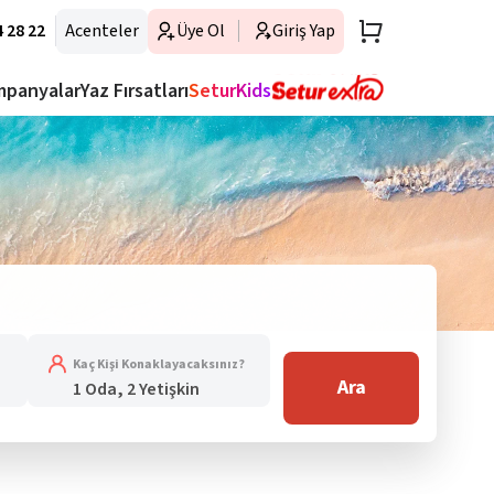
 28 22
Acenteler
Üye Ol
Giriş Yap
mpanyalar
Yaz Fırsatları
SeturKids
Kaç Kişi Konaklayacaksınız?
Ara
1 Oda, 2 Yetişkin