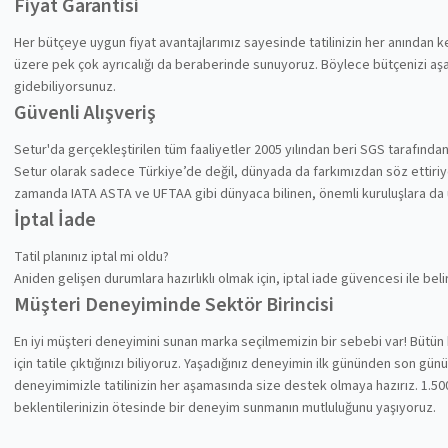
Fiyat Garantisi
Her bütçeye uygun fiyat avantajlarımız sayesinde tatilinizin her anından
üzere pek çok ayrıcalığı da beraberinde sunuyoruz. Böylece bütçenizi aşa
gidebiliyorsunuz.
Güvenli Alışveriş
Setur'da gerçekleştirilen tüm faaliyetler 2005 yılından beri SGS tarafında
Setur olarak sadece Türkiye’de değil, dünyada da farkımızdan söz ettiriyoru
zamanda IATA ASTA ve UFTAA gibi dünyaca bilinen, önemli kuruluşlara da
İptal İade
Tatil planınız iptal mi oldu?
Aniden gelişen durumlara hazırlıklı olmak için, iptal iade güvencesi ile be
Müşteri Deneyiminde Sektör Birincisi
En iyi müşteri deneyimini sunan marka seçilmemizin bir sebebi var! Bütün 
için tatile çıktığınızı biliyoruz. Yaşadığınız deneyimin ilk gününden son gü
deneyimimizle tatilinizin her aşamasında size destek olmaya hazırız. 1.500
beklentilerinizin ötesinde bir deneyim sunmanın mutluluğunu yaşıyoruz.