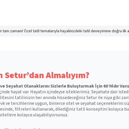
nın tam zamanı! Özel tatil temalarıyla hayalinizdeki tatil deneyimine doğru ilk 
 Setur’dan Almalıyım?
l ve Seyahat Olanaklarını Sizlerle Buluşturmak İçin 60 Yıldır Varı
çinde hayat var. Hayatın içindeyse isteklerimiz. Seyahate dair isted
itesini tatilinizin her anında hissedeceğiniz Setur ile rüya gibi zam
vk ve tercihlerine uygun, binlerce otel ve seyahat seçeneklerini si
esinde, filtreleri kullanarak, dilediğiniz tatil konseptini kolayca
otellere kolayca ulaşabiliyorsunuz.