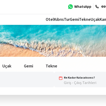
WhatsApp
444
Otel
Kıbrıs
Tur
Gemi
Tekne
Uçak
Ka
Uçak
Gemi
Tekne
Ne Kadar Kalacaksınız?
Giriş - Çıkış Tarihleri