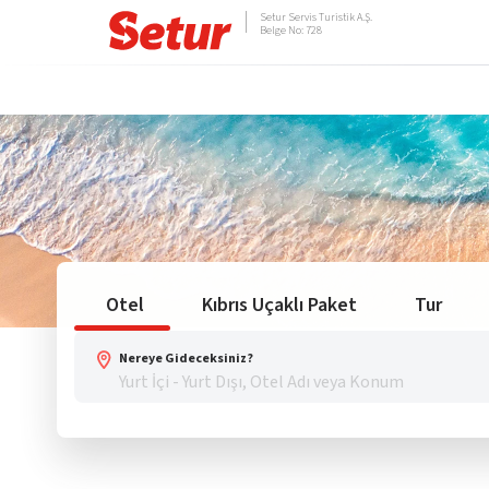
Setur Servis Turistik A.Ş.
Belge No: 728
Otel
Kıbrıs Uçaklı Paket
Tur
Nereye Gideceksiniz?