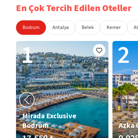
En Çok Tercih Edilen Oteller
Bodrum
Antalya
Belek
Kemer
A
1
2
Mirada Exclusive
Bodrum
Azka 