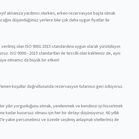
 keyif almanıza yardımcı olurken, erken rezervasyon başta olmak
cağını düşündüğünüz yerlere bile çok daha uygun fiyatlar ile
n verilmiş olan ISO 9001:2015 standardına uygun olarak yürütülüyor.
z. ISO 9000 - 2015 standartları ile tescilli olan kalitemiz de, aynı
 üye olmamız da büyük bir etken!
lirlenen koşullar doğrultusunda rezervasyon tutarınızı geri ödüyoruz.
bir yılın yorgunluğunu atmak, yenilenmek ve kendinizi iyi hissetmek
nüne kadar kusursuz olması için her bir detayı düşünüyoruz. 60 yıllık
’e yakın personelimiz ve özenle seçilmiş anlaşmalı otellerimiz ile