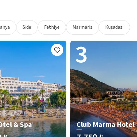
lanya
Side
Fethiye
Marmaris
Kuşadası
3
Otel & Spa
Club Marma Hotel