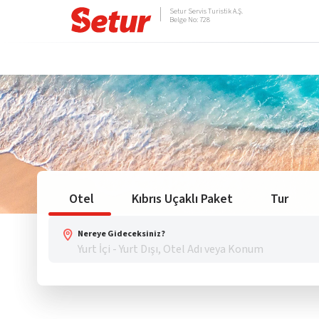
Setur Servis Turistik A.Ş.
Belge No: 728
Otel
Kıbrıs Uçaklı Paket
Tur
Nereye Gideceksiniz?