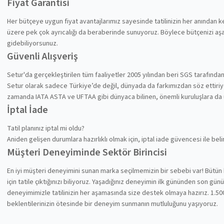
Fiyat Garantisi
Her bütçeye uygun fiyat avantajlarımız sayesinde tatilinizin her anından
üzere pek çok ayrıcalığı da beraberinde sunuyoruz. Böylece bütçenizi aşa
gidebiliyorsunuz.
Güvenli Alışveriş
Setur'da gerçekleştirilen tüm faaliyetler 2005 yılından beri SGS tarafında
Setur olarak sadece Türkiye’de değil, dünyada da farkımızdan söz ettiriyoru
zamanda IATA ASTA ve UFTAA gibi dünyaca bilinen, önemli kuruluşlara da
İptal İade
Tatil planınız iptal mi oldu?
Aniden gelişen durumlara hazırlıklı olmak için, iptal iade güvencesi ile be
Müşteri Deneyiminde Sektör Birincisi
En iyi müşteri deneyimini sunan marka seçilmemizin bir sebebi var! Bütün 
için tatile çıktığınızı biliyoruz. Yaşadığınız deneyimin ilk gününden son gü
deneyimimizle tatilinizin her aşamasında size destek olmaya hazırız. 1.500
beklentilerinizin ötesinde bir deneyim sunmanın mutluluğunu yaşıyoruz.