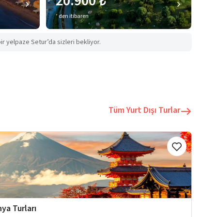
20.900 ₺
’ den itibaren
ir yelpaze Setur’da sizleri bekliyor.
Tüm Yurt Dışı Turlar
ya Turları