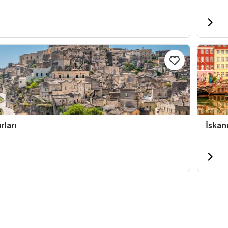
rları
İskan