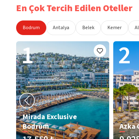
En Çok Tercih Edilen Oteller
Bodrum
Antalya
Belek
Kemer
A
1
2
Mirada Exclusive
Bodrum
Azka 