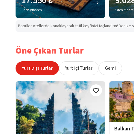
17.550 ₺
9.02
’ den itibaren
’ den itibar
Popüler otellerde konaklayarak tatil keyfinizi taçlandırın! Denize s
Öne Çıkan Turlar
Yurt Dışı Turlar
Yurt İçi Turlar
Gemi
Balkan T