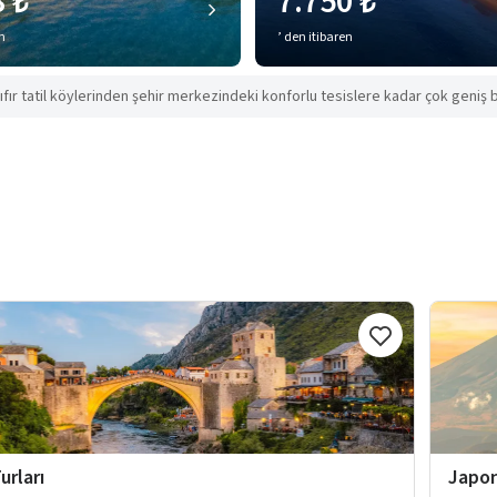
8 ₺
7.750 ₺
en
’ den itibaren
ıfır tatil köylerinden şehir merkezindeki konforlu tesislere kadar çok geniş b
urları
Japon