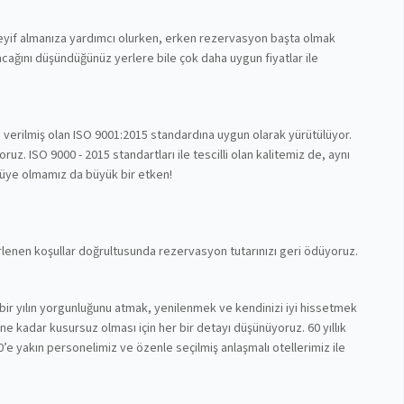
 keyif almanıza yardımcı olurken, erken rezervasyon başta olmak
cağını düşündüğünüz yerlere bile çok daha uygun fiyatlar ile
n verilmiş olan ISO 9001:2015 standardına uygun olarak yürütülüyor.
z. ISO 9000 - 2015 standartları ile tescilli olan kalitemiz de, aynı
 üye olmamız da büyük bir etken!
lirlenen koşullar doğrultusunda rezervasyon tutarınızı geri ödüyoruz.
bir yılın yorgunluğunu atmak, yenilenmek ve kendinizi iyi hissetmek
nüne kadar kusursuz olması için her bir detayı düşünüyoruz. 60 yıllık
’e yakın personelimiz ve özenle seçilmiş anlaşmalı otellerimiz ile