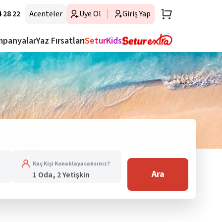
 28 22
Acenteler
Üye Ol
Giriş Yap
mpanyalar
Yaz Fırsatları
SeturKids
Kaç Kişi Konaklayacaksınız?
Ara
1 Oda, 2 Yetişkin