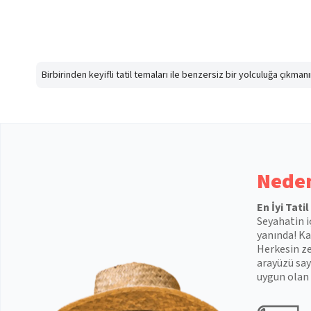
Birbirinden keyifli tatil temaları ile benzersiz bir yolculuğa çıkma
Neden
En İyi Tati
Seyahatin i
yanında! Kal
Herkesin ze
arayüzü say
uygun olan 