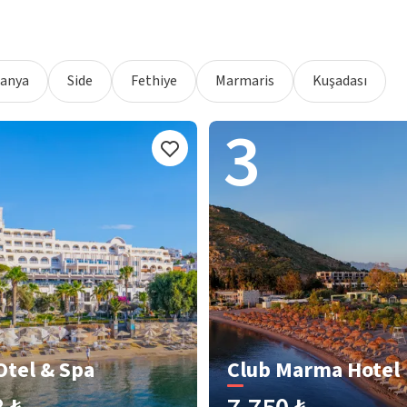
lanya
Side
Fethiye
Marmaris
Kuşadası
3
Otel & Spa
Club Marma Hotel