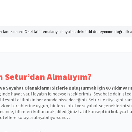
nın tam zamanı! Özel tatil temalarıyla hayalinizdeki tatil deneyimine doğru ilk 
 Setur’dan Almalıyım?
l ve Seyahat Olanaklarını Sizlerle Buluşturmak İçin 60 Yıldır Varı
çinde hayat var. Hayatın içindeyse isteklerimiz. Seyahate dair isted
itesini tatilinizin her anında hissedeceğiniz Setur ile rüya gibi zam
vk ve tercihlerine uygun, binlerce otel ve seyahat seçeneklerini si
esinde, filtreleri kullanarak, dilediğiniz tatil konseptini kolayca
otellere kolayca ulaşabiliyorsunuz.