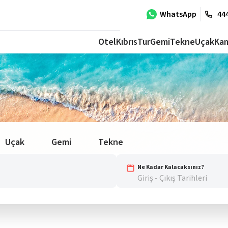
WhatsApp
444
Otel
Kıbrıs
Tur
Gemi
Tekne
Uçak
Ka
Uçak
Gemi
Tekne
Ne Kadar Kalacaksınız?
Giriş - Çıkış Tarihleri