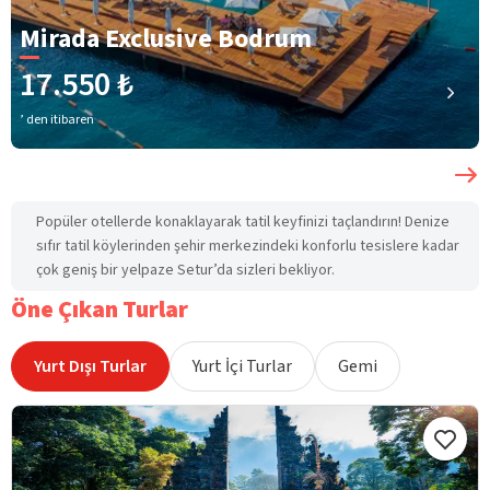
Mirada Exclusive Bodrum
17.550 ₺
’ den itibaren
Popüler otellerde konaklayarak tatil keyfinizi taçlandırın! Denize
sıfır tatil köylerinden şehir merkezindeki konforlu tesislere kadar
çok geniş bir yelpaze Setur’da sizleri bekliyor.
Öne Çıkan Turlar
Yurt Dışı Turlar
Yurt İçi Turlar
Gemi