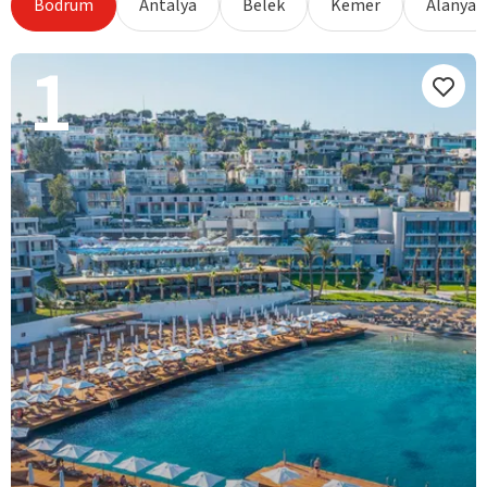
Bodrum
Antalya
Belek
Kemer
Alanya
1