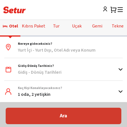
Otel
Kıbrıs Paket
Tur
Uçak
Gemi
Tekne
Nereye gideceksiniz?
Yurt İçi - Yurt Dışı, Otel Adı veya Konum
Gidiş-Dönüş Tarihiniz?
Gidiş - Dönüş Tarihleri
Kaç Kişi Konaklayacaksınız?
1 oda, 2 yetişkin
Ara