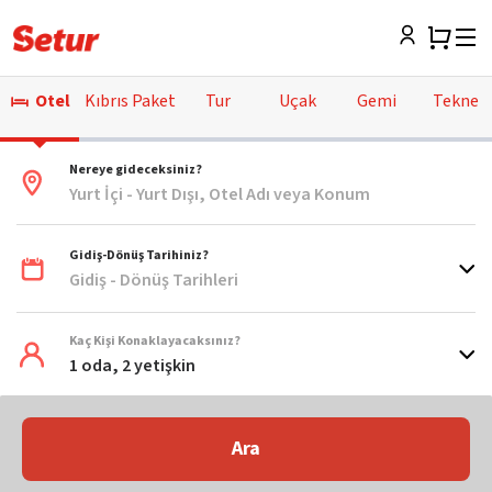
Otel
Kıbrıs Paket
Tur
Uçak
Gemi
Tekne
Nereye gideceksiniz?
Yurt İçi - Yurt Dışı, Otel Adı veya Konum
Gidiş-Dönüş Tarihiniz?
Gidiş - Dönüş Tarihleri
Kaç Kişi Konaklayacaksınız?
1 oda, 2 yetişkin
Ara