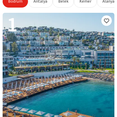
Bodrum
Antalya
Belek
Kemer
Alanya
1