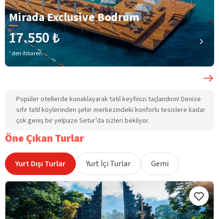
Mirada Exclusive Bodrum
17.550 ₺
’ den itibaren
Popüler otellerde konaklayarak tatil keyfinizi taçlandırın! Denize
sıfır tatil köylerinden şehir merkezindeki konforlu tesislere kadar
çok geniş bir yelpaze Setur’da sizleri bekliyor.
Öne Çıkan Turlar
Yurt Dışı Turlar
Yurt İçi Turlar
Gemi