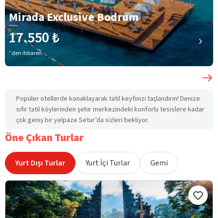
Mirada Exclusive Bodrum
17.550 ₺
’ den itibaren
Popüler otellerde konaklayarak tatil keyfinizi taçlandırın! Denize
sıfır tatil köylerinden şehir merkezindeki konforlu tesislere kadar
çok geniş bir yelpaze Setur’da sizleri bekliyor.
Öne Çıkan Turlar
Yurt Dışı Turlar
Yurt İçi Turlar
Gemi