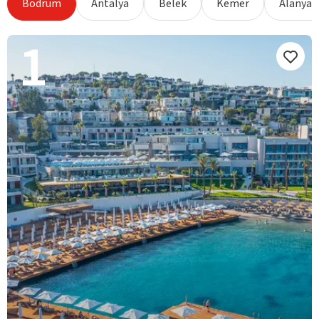
Bodrum
Antalya
Belek
Kemer
Alanya
1