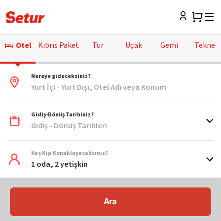
Otel
Kıbrıs Paket
Tur
Uçak
Gemi
Tekne
Nereye gideceksiniz?
Yurt İçi - Yurt Dışı, Otel Adı veya Konum
Gidiş-Dönüş Tarihiniz?
Gidiş - Dönüş Tarihleri
Kaç Kişi Konaklayacaksınız?
1 oda, 2 yetişkin
Ara