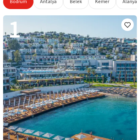
Bodrum
Antalya
Belek
Kemer
Alanya
1