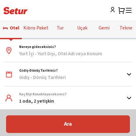
Otel
Kıbrıs Paket
Tur
Uçak
Gemi
Tekne
Nereye gideceksiniz?
Yurt İçi - Yurt Dışı, Otel Adı veya Konum
Gidiş-Dönüş Tarihiniz?
Gidiş - Dönüş Tarihleri
Kaç Kişi Konaklayacaksınız?
1 oda, 2 yetişkin
Ara