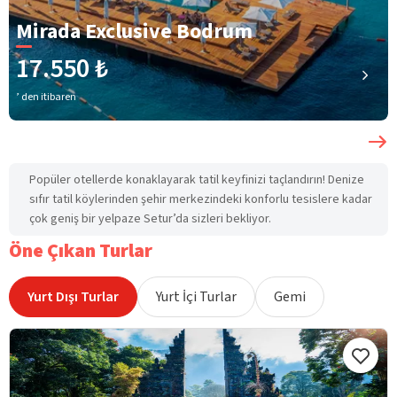
Mirada Exclusive Bodrum
17.550 ₺
’ den itibaren
Popüler otellerde konaklayarak tatil keyfinizi taçlandırın! Denize
sıfır tatil köylerinden şehir merkezindeki konforlu tesislere kadar
çok geniş bir yelpaze Setur’da sizleri bekliyor.
Öne Çıkan Turlar
Yurt Dışı Turlar
Yurt İçi Turlar
Gemi