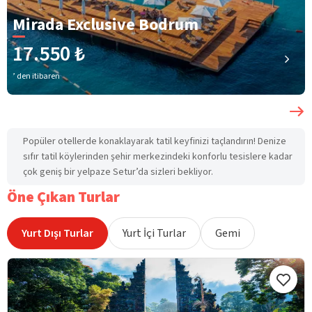
Mirada Exclusive Bodrum
17.550 ₺
’ den itibaren
Popüler otellerde konaklayarak tatil keyfinizi taçlandırın! Denize
sıfır tatil köylerinden şehir merkezindeki konforlu tesislere kadar
çok geniş bir yelpaze Setur’da sizleri bekliyor.
Öne Çıkan Turlar
Yurt Dışı Turlar
Yurt İçi Turlar
Gemi