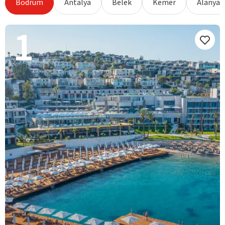
Bodrum
Antalya
Belek
Kemer
Alanya
1