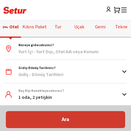
Otel
Kıbrıs Paket
Tur
Uçak
Gemi
Tekne
Nereye gideceksiniz?
Yurt İçi - Yurt Dışı, Otel Adı veya Konum
Gidiş-Dönüş Tarihiniz?
Gidiş - Dönüş Tarihleri
Kaç Kişi Konaklayacaksınız?
1 oda, 2 yetişkin
Ara