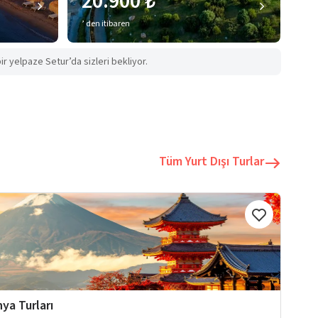
20.900 ₺
’ den itibaren
ir yelpaze Setur’da sizleri bekliyor.
Tüm Yurt Dışı Turlar
ya Turları