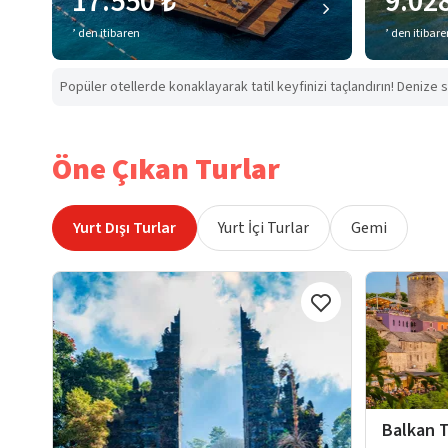
17.550 ₺
9.02
’ den itibaren
’ den itibar
Popüler otellerde konaklayarak tatil keyfinizi taçlandırın! Denize s
Öne Çıkan Turlar
Yurt Dışı Turlar
Yurt İçi Turlar
Gemi
Balkan T