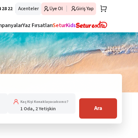
 28 22
Acenteler
Üye Ol
Giriş Yap
mpanyalar
Yaz Fırsatları
SeturKids
Kaç Kişi Konaklayacaksınız?
Ara
1 Oda, 2 Yetişkin