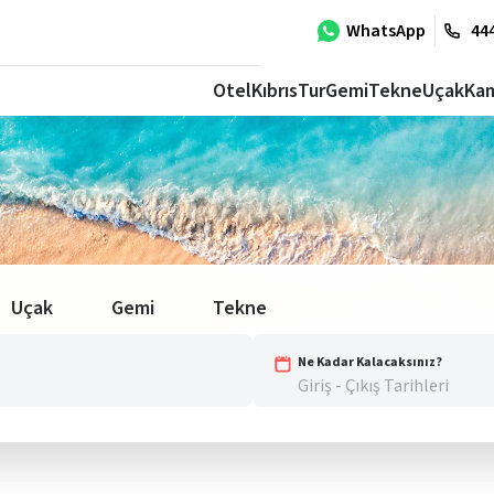
WhatsApp
444
Otel
Kıbrıs
Tur
Gemi
Tekne
Uçak
Ka
Uçak
Gemi
Tekne
Ne Kadar Kalacaksınız?
Giriş - Çıkış Tarihleri