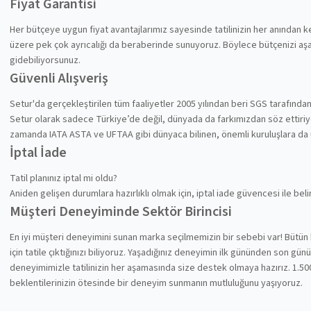
Fiyat Garantisi
Her bütçeye uygun fiyat avantajlarımız sayesinde tatilinizin her anından
üzere pek çok ayrıcalığı da beraberinde sunuyoruz. Böylece bütçenizi aşa
gidebiliyorsunuz.
Güvenli Alışveriş
Setur'da gerçekleştirilen tüm faaliyetler 2005 yılından beri SGS tarafında
Setur olarak sadece Türkiye’de değil, dünyada da farkımızdan söz ettiriyoru
zamanda IATA ASTA ve UFTAA gibi dünyaca bilinen, önemli kuruluşlara da
İptal İade
Tatil planınız iptal mi oldu?
Aniden gelişen durumlara hazırlıklı olmak için, iptal iade güvencesi ile be
Müşteri Deneyiminde Sektör Birincisi
En iyi müşteri deneyimini sunan marka seçilmemizin bir sebebi var! Bütün 
için tatile çıktığınızı biliyoruz. Yaşadığınız deneyimin ilk gününden son gü
deneyimimizle tatilinizin her aşamasında size destek olmaya hazırız. 1.500
beklentilerinizin ötesinde bir deneyim sunmanın mutluluğunu yaşıyoruz.