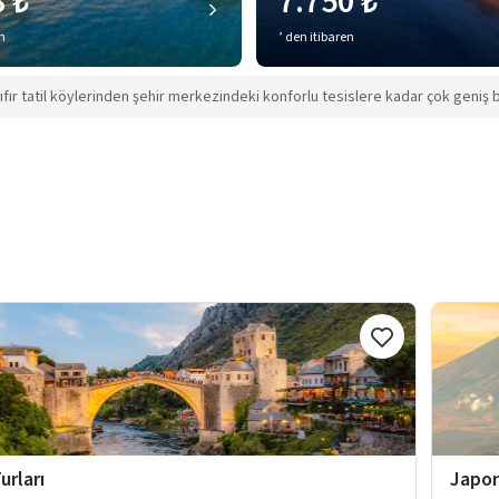
8 ₺
7.750 ₺
en
’ den itibaren
ıfır tatil köylerinden şehir merkezindeki konforlu tesislere kadar çok geniş b
urları
Japon