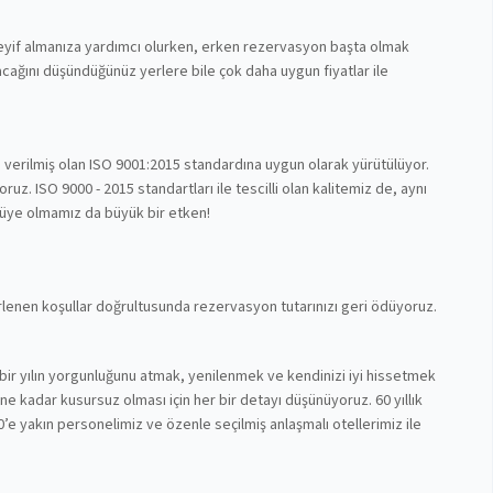
 keyif almanıza yardımcı olurken, erken rezervasyon başta olmak
cağını düşündüğünüz yerlere bile çok daha uygun fiyatlar ile
n verilmiş olan ISO 9001:2015 standardına uygun olarak yürütülüyor.
z. ISO 9000 - 2015 standartları ile tescilli olan kalitemiz de, aynı
 üye olmamız da büyük bir etken!
lirlenen koşullar doğrultusunda rezervasyon tutarınızı geri ödüyoruz.
bir yılın yorgunluğunu atmak, yenilenmek ve kendinizi iyi hissetmek
nüne kadar kusursuz olması için her bir detayı düşünüyoruz. 60 yıllık
’e yakın personelimiz ve özenle seçilmiş anlaşmalı otellerimiz ile