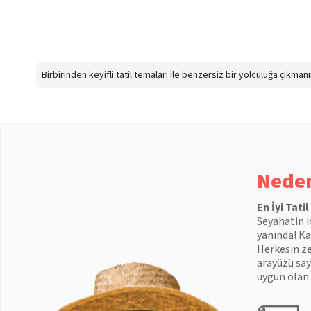
Birbirinden keyifli tatil temaları ile benzersiz bir yolculuğa çıkma
Neden
En İyi Tati
Seyahatin i
yanında! Kal
Herkesin ze
arayüzü say
uygun olan 