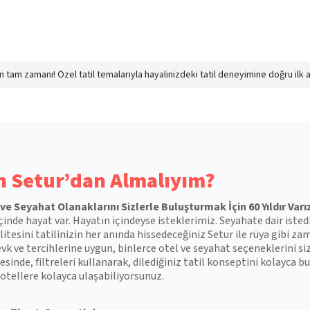
nın tam zamanı! Özel tatil temalarıyla hayalinizdeki tatil deneyimine doğru ilk 
 Setur’dan Almalıyım?
l ve Seyahat Olanaklarını Sizlerle Buluşturmak İçin 60 Yıldır Varı
çinde hayat var. Hayatın içindeyse isteklerimiz. Seyahate dair isted
itesini tatilinizin her anında hissedeceğiniz Setur ile rüya gibi zam
vk ve tercihlerine uygun, binlerce otel ve seyahat seçeneklerini si
esinde, filtreleri kullanarak, dilediğiniz tatil konseptini kolayca
otellere kolayca ulaşabiliyorsunuz.