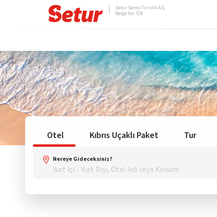
Setur Servis Turistik A.Ş.
Belge No: 728
Otel
Kıbrıs Uçaklı Paket
Tur
Nereye Gideceksiniz?