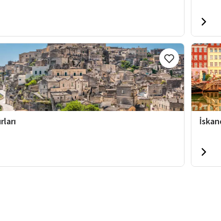
rları
İskan