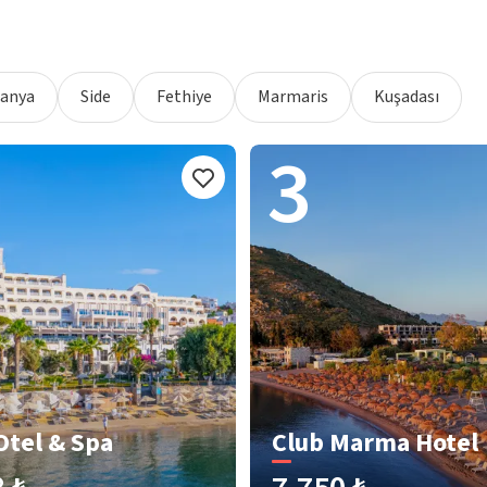
lanya
Side
Fethiye
Marmaris
Kuşadası
3
Otel & Spa
Club Marma Hotel