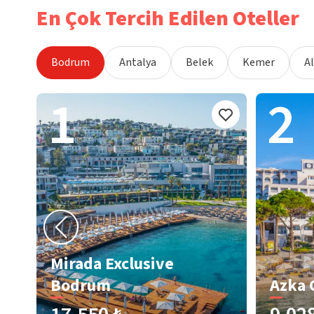
En Çok Tercih Edilen Oteller
Bodrum
Antalya
Belek
Kemer
A
1
2
Mirada Exclusive
Bodrum
Azka 