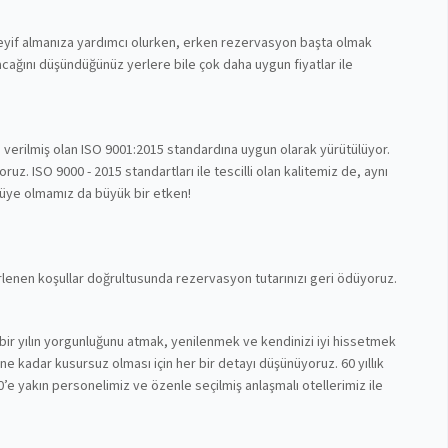
 keyif almanıza yardımcı olurken, erken rezervasyon başta olmak
cağını düşündüğünüz yerlere bile çok daha uygun fiyatlar ile
n verilmiş olan ISO 9001:2015 standardına uygun olarak yürütülüyor.
z. ISO 9000 - 2015 standartları ile tescilli olan kalitemiz de, aynı
 üye olmamız da büyük bir etken!
lirlenen koşullar doğrultusunda rezervasyon tutarınızı geri ödüyoruz.
bir yılın yorgunluğunu atmak, yenilenmek ve kendinizi iyi hissetmek
nüne kadar kusursuz olması için her bir detayı düşünüyoruz. 60 yıllık
’e yakın personelimiz ve özenle seçilmiş anlaşmalı otellerimiz ile