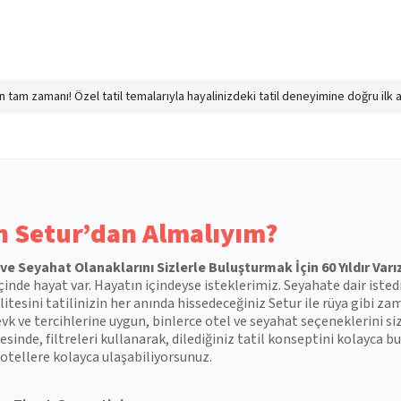
nın tam zamanı! Özel tatil temalarıyla hayalinizdeki tatil deneyimine doğru ilk 
 Setur’dan Almalıyım?
l ve Seyahat Olanaklarını Sizlerle Buluşturmak İçin 60 Yıldır Varı
çinde hayat var. Hayatın içindeyse isteklerimiz. Seyahate dair isted
itesini tatilinizin her anında hissedeceğiniz Setur ile rüya gibi zam
vk ve tercihlerine uygun, binlerce otel ve seyahat seçeneklerini si
esinde, filtreleri kullanarak, dilediğiniz tatil konseptini kolayca
otellere kolayca ulaşabiliyorsunuz.