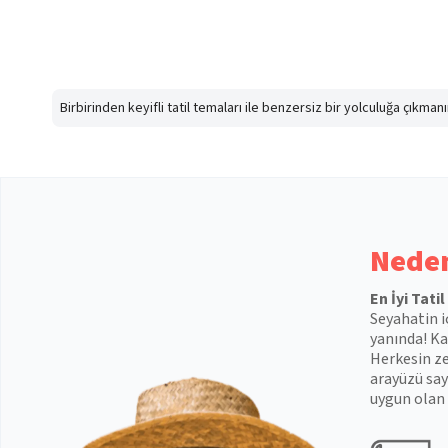
Birbirinden keyifli tatil temaları ile benzersiz bir yolculuğa çıkma
Neden
En İyi Tati
Seyahatin i
yanında! Kal
Herkesin ze
arayüzü say
uygun olan 