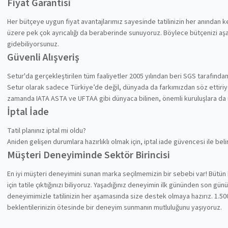
Fiyat Garantisi
Her bütçeye uygun fiyat avantajlarımız sayesinde tatilinizin her anından
üzere pek çok ayrıcalığı da beraberinde sunuyoruz. Böylece bütçenizi aşa
gidebiliyorsunuz.
Güvenli Alışveriş
Setur'da gerçekleştirilen tüm faaliyetler 2005 yılından beri SGS tarafında
Setur olarak sadece Türkiye’de değil, dünyada da farkımızdan söz ettiriyoru
zamanda IATA ASTA ve UFTAA gibi dünyaca bilinen, önemli kuruluşlara da
İptal İade
Tatil planınız iptal mi oldu?
Aniden gelişen durumlara hazırlıklı olmak için, iptal iade güvencesi ile be
Müşteri Deneyiminde Sektör Birincisi
En iyi müşteri deneyimini sunan marka seçilmemizin bir sebebi var! Bütün 
için tatile çıktığınızı biliyoruz. Yaşadığınız deneyimin ilk gününden son gü
deneyimimizle tatilinizin her aşamasında size destek olmaya hazırız. 1.500
beklentilerinizin ötesinde bir deneyim sunmanın mutluluğunu yaşıyoruz.