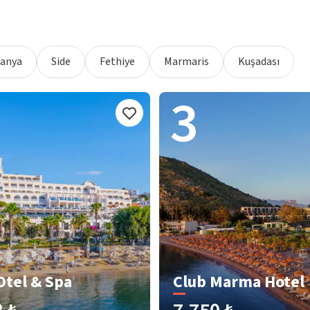
lanya
Side
Fethiye
Marmaris
Kuşadası
3
Otel & Spa
Club Marma Hotel