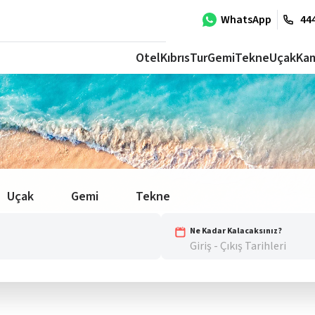
WhatsApp
444
Otel
Kıbrıs
Tur
Gemi
Tekne
Uçak
Ka
Uçak
Gemi
Tekne
Ne Kadar Kalacaksınız?
Giriş - Çıkış Tarihleri