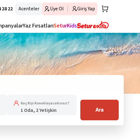
 28 22
Acenteler
Üye Ol
Giriş Yap
mpanyalar
Yaz Fırsatları
SeturKids
Kaç Kişi Konaklayacaksınız?
Ara
1 Oda, 2 Yetişkin