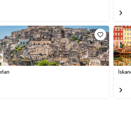
rları
İskan