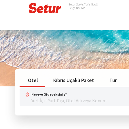
Setur Servis Turistik A.Ş.
Belge No: 728
Otel
Kıbrıs Uçaklı Paket
Tur
Nereye Gideceksiniz?