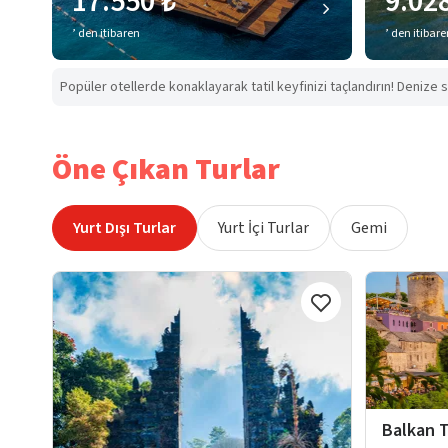
17.550 ₺
9.02
’ den itibaren
’ den itibar
Popüler otellerde konaklayarak tatil keyfinizi taçlandırın! Denize s
Öne Çıkan Turlar
Yurt Dışı Turlar
Yurt İçi Turlar
Gemi
Balkan T