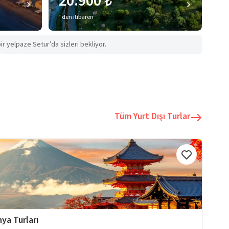
20.900 ₺
’ den itibaren
ir yelpaze Setur’da sizleri bekliyor.
Tüm Yurt Dışı Turlar
ya Turları