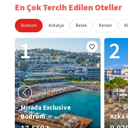
En Çok Tercih Edilen Oteller
Bodrum
Antalya
Belek
Kemer
A
1
2
Mirada Exclusive
Bodrum
Azka 