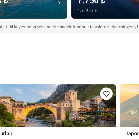
8 ₺
7.750 ₺
en
’ den itibaren
ıfır tatil köylerinden şehir merkezindeki konforlu tesislere kadar çok geniş b
urları
Japon