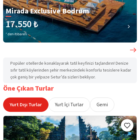
Mirada Exclusive Bodrum
17.550 ₺
’ den itibaren
Popüler otellerde konaklayarak tatil keyfinizi taçlandırın! Denize
sıfır tatil köylerinden şehir merkezindeki konforlu tesislere kadar
çok geniş bir yelpaze Setur’da sizleri bekliyor.
Öne Çıkan Turlar
Yurt Dışı Turlar
Yurt İçi Turlar
Gemi