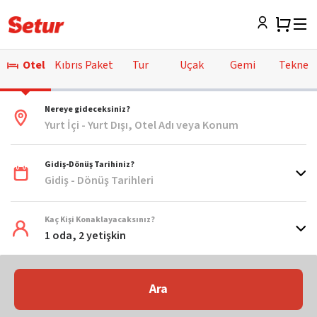
Otel
Kıbrıs Paket
Tur
Uçak
Gemi
Tekne
Nereye gideceksiniz?
Yurt İçi - Yurt Dışı, Otel Adı veya Konum
Gidiş-Dönüş Tarihiniz?
Gidiş - Dönüş Tarihleri
Kaç Kişi Konaklayacaksınız?
1 oda, 2 yetişkin
Ara