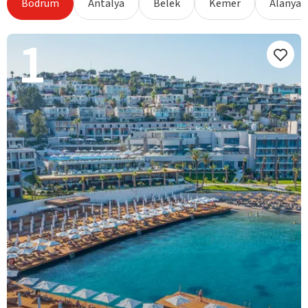
Bodrum
Antalya
Belek
Kemer
Alanya
1