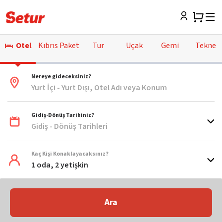
Otel
Kıbrıs Paket
Tur
Uçak
Gemi
Tekne
Nereye gideceksiniz?
Yurt İçi - Yurt Dışı, Otel Adı veya Konum
Gidiş-Dönüş Tarihiniz?
Gidiş - Dönüş Tarihleri
Kaç Kişi Konaklayacaksınız?
1 oda, 2 yetişkin
Ara