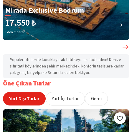
Mirada Exclusive Bodrum
17.550 ₺
’ den itibaren
Popüler otellerde konaklayarak tatil keyfinizi taçlandırın! Denize
sıfır tatil köylerinden şehir merkezindeki konforlu tesislere kadar
çok geniş bir yelpaze Setur’da sizleri bekliyor.
Öne Çıkan Turlar
Yurt Dışı Turlar
Yurt İçi Turlar
Gemi