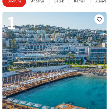
Bodrum
Antalya
Belek
Kemer
Alanya
1