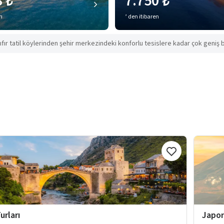
8 ₺
7.750 ₺
en
’ den itibaren
ıfır tatil köylerinden şehir merkezindeki konforlu tesislere kadar çok geniş b
urları
Japon