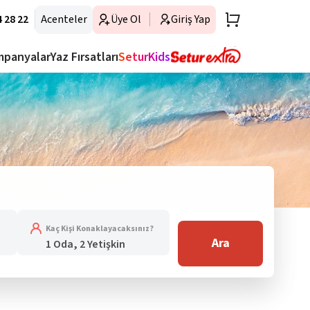
 28 22
Acenteler
Üye Ol
Giriş Yap
mpanyalar
Yaz Fırsatları
SeturKids
Kaç Kişi Konaklayacaksınız?
Ara
1 Oda, 2 Yetişkin