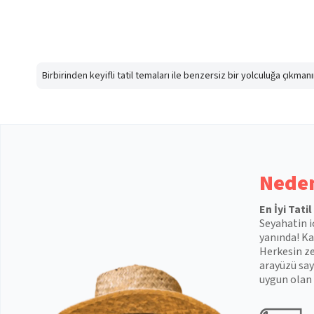
Birbirinden keyifli tatil temaları ile benzersiz bir yolculuğa çıkma
Neden
En İyi Tati
Seyahatin i
yanında! Kal
Herkesin ze
arayüzü say
uygun olan 