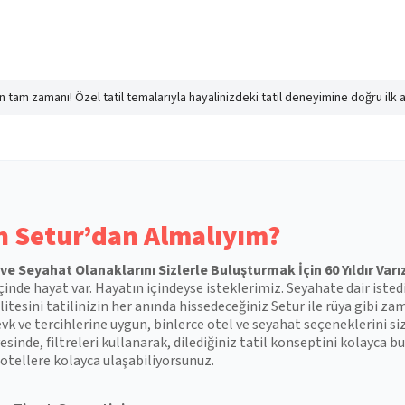
nın tam zamanı! Özel tatil temalarıyla hayalinizdeki tatil deneyimine doğru ilk 
 Setur’dan Almalıyım?
l ve Seyahat Olanaklarını Sizlerle Buluşturmak İçin 60 Yıldır Varı
çinde hayat var. Hayatın içindeyse isteklerimiz. Seyahate dair isted
itesini tatilinizin her anında hissedeceğiniz Setur ile rüya gibi zam
vk ve tercihlerine uygun, binlerce otel ve seyahat seçeneklerini si
esinde, filtreleri kullanarak, dilediğiniz tatil konseptini kolayca
otellere kolayca ulaşabiliyorsunuz.