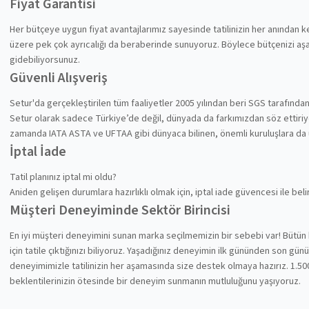
Fiyat Garantisi
Her bütçeye uygun fiyat avantajlarımız sayesinde tatilinizin her anından
üzere pek çok ayrıcalığı da beraberinde sunuyoruz. Böylece bütçenizi aşa
gidebiliyorsunuz.
Güvenli Alışveriş
Setur'da gerçekleştirilen tüm faaliyetler 2005 yılından beri SGS tarafında
Setur olarak sadece Türkiye’de değil, dünyada da farkımızdan söz ettiriyoru
zamanda IATA ASTA ve UFTAA gibi dünyaca bilinen, önemli kuruluşlara da
İptal İade
Tatil planınız iptal mi oldu?
Aniden gelişen durumlara hazırlıklı olmak için, iptal iade güvencesi ile be
Müşteri Deneyiminde Sektör Birincisi
En iyi müşteri deneyimini sunan marka seçilmemizin bir sebebi var! Bütün 
için tatile çıktığınızı biliyoruz. Yaşadığınız deneyimin ilk gününden son gü
deneyimimizle tatilinizin her aşamasında size destek olmaya hazırız. 1.500
beklentilerinizin ötesinde bir deneyim sunmanın mutluluğunu yaşıyoruz.