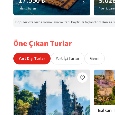
17.550 ₺
9.02
’ den itibaren
’ den itibar
Popüler otellerde konaklayarak tatil keyfinizi taçlandırın! Denize s
Öne Çıkan Turlar
Yurt Dışı Turlar
Yurt İçi Turlar
Gemi
Balkan T