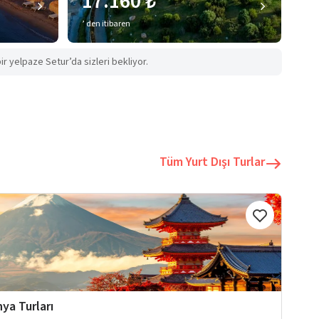
17.160 ₺
’ den itibaren
ir yelpaze Setur’da sizleri bekliyor.
Tüm Yurt Dışı Turlar
ya Turları