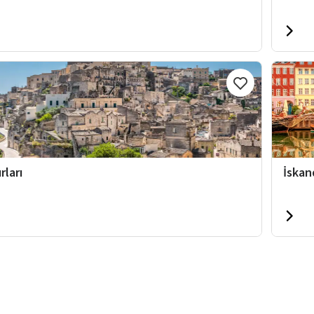
rları
İskan