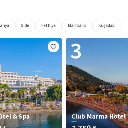
lanya
Side
Fethiye
Marmaris
Kuşadası
3
Otel & Spa
Club Marma Hotel