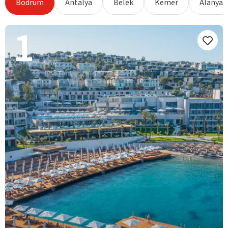
Bodrum
Antalya
Belek
Kemer
Alanya
1