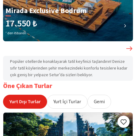
Mirada Exclusive Bodrum
17.550 ₺
’ den itibaren
Popüler otellerde konaklayarak tatil keyfinizi taçlandırın! Denize
sıfır tatil köylerinden şehir merkezindeki konforlu tesislere kadar
çok geniş bir yelpaze Setur’da sizleri bekliyor.
Öne Çıkan Turlar
Yurt Dışı Turlar
Yurt İçi Turlar
Gemi