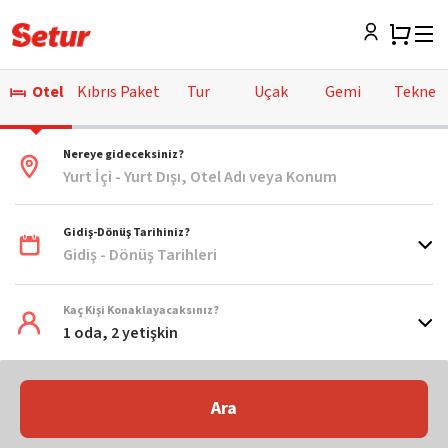
Otel
Kıbrıs Paket
Tur
Uçak
Gemi
Tekne
Nereye gideceksiniz?
Yurt İçi - Yurt Dışı, Otel Adı veya Konum
Gidiş-Dönüş Tarihiniz?
Gidiş - Dönüş Tarihleri
Kaç Kişi Konaklayacaksınız?
1 oda, 2 yetişkin
Ara