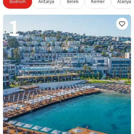
Bodrum
Antalya
Belek
Kemer
Alanya
1