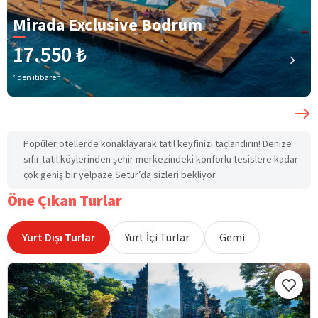
Mirada Exclusive Bodrum
17.550 ₺
’ den itibaren
Popüler otellerde konaklayarak tatil keyfinizi taçlandırın! Denize
sıfır tatil köylerinden şehir merkezindeki konforlu tesislere kadar
çok geniş bir yelpaze Setur’da sizleri bekliyor.
Öne Çıkan Turlar
Yurt Dışı Turlar
Yurt İçi Turlar
Gemi