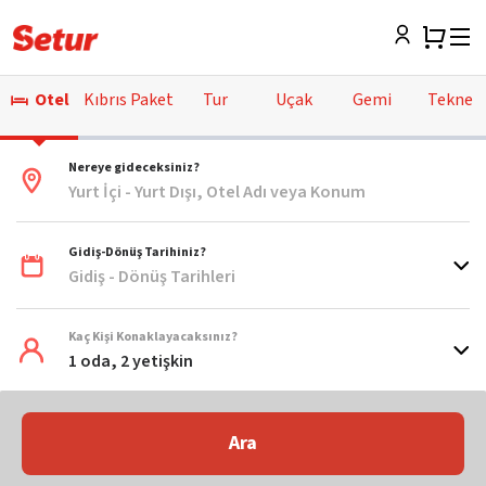
Otel
Kıbrıs Paket
Tur
Uçak
Gemi
Tekne
Nereye gideceksiniz?
Yurt İçi - Yurt Dışı, Otel Adı veya Konum
Gidiş-Dönüş Tarihiniz?
Gidiş - Dönüş Tarihleri
Kaç Kişi Konaklayacaksınız?
1 oda, 2 yetişkin
Ara