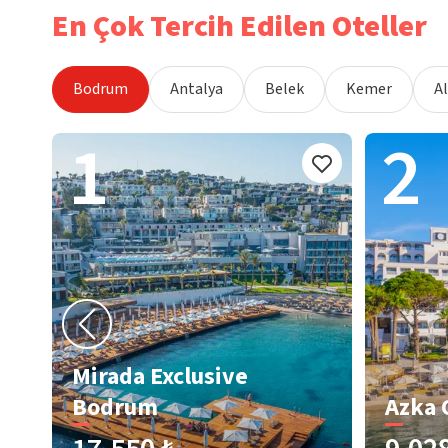
En Çok Tercih Edilen Oteller
Bodrum
Antalya
Belek
Kemer
A
1
2
Mirada Exclusive
Bodrum
Azka 