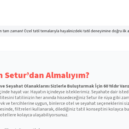
nın tam zamanı! Özel tatil temalarıyla hayalinizdeki tatil deneyimine doğru ilk 
 Setur’dan Almalıyım?
l ve Seyahat Olanaklarını Sizlerle Buluşturmak İçin 60 Yıldır Varı
çinde hayat var. Hayatın içindeyse isteklerimiz. Seyahate dair isted
itesini tatilinizin her anında hissedeceğiniz Setur ile rüya gibi zam
vk ve tercihlerine uygun, binlerce otel ve seyahat seçeneklerini si
esinde, filtreleri kullanarak, dilediğiniz tatil konseptini kolayca
otellere kolayca ulaşabiliyorsunuz.