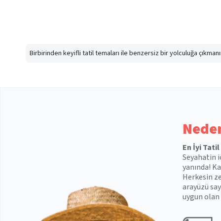
Birbirinden keyifli tatil temaları ile benzersiz bir yolculuğa çıkma
Neden
En İyi Tati
Seyahatin i
yanında! Kal
Herkesin ze
arayüzü say
uygun olan 