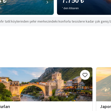
8 ₺
7.750 ₺
en
’ den itibaren
ıfır tatil köylerinden şehir merkezindeki konforlu tesislere kadar çok geniş b
urları
Japon