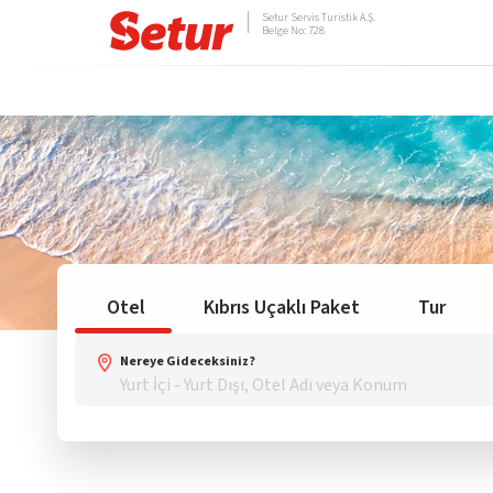
Setur Servis Turistik A.Ş.
Belge No: 728
Otel
Kıbrıs Uçaklı Paket
Tur
Nereye Gideceksiniz?