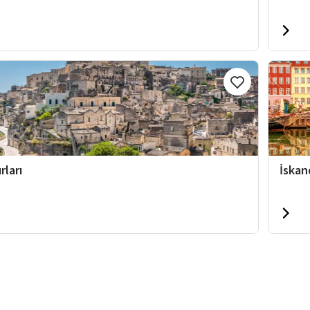
rları
İskan