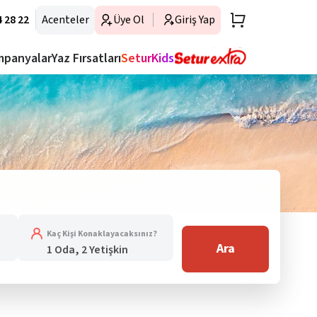
 28 22
Acenteler
Üye Ol
Giriş Yap
mpanyalar
Yaz Fırsatları
SeturKids
Kaç Kişi Konaklayacaksınız?
Ara
1 Oda, 2 Yetişkin