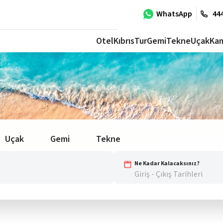
WhatsApp
444
Otel
Kıbrıs
Tur
Gemi
Tekne
Uçak
Ka
Uçak
Gemi
Tekne
Ne Kadar Kalacaksınız?
Giriş - Çıkış Tarihleri