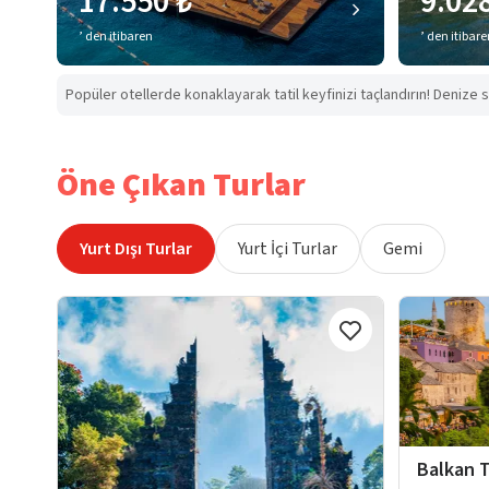
17.550 ₺
9.02
’ den itibaren
’ den itibar
Popüler otellerde konaklayarak tatil keyfinizi taçlandırın! Denize s
Öne Çıkan Turlar
Yurt Dışı Turlar
Yurt İçi Turlar
Gemi
Balkan T