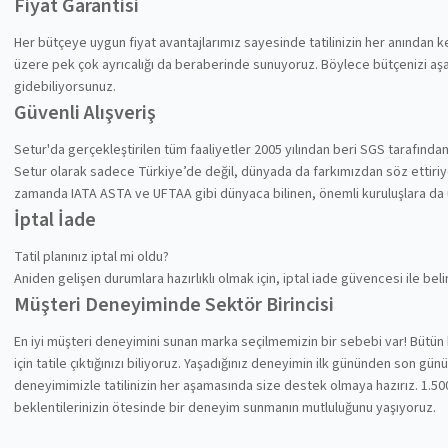
Fiyat Garantisi
Her bütçeye uygun fiyat avantajlarımız sayesinde tatilinizin her anından
üzere pek çok ayrıcalığı da beraberinde sunuyoruz. Böylece bütçenizi aşa
gidebiliyorsunuz.
Güvenli Alışveriş
Setur'da gerçekleştirilen tüm faaliyetler 2005 yılından beri SGS tarafında
Setur olarak sadece Türkiye’de değil, dünyada da farkımızdan söz ettiriyoru
zamanda IATA ASTA ve UFTAA gibi dünyaca bilinen, önemli kuruluşlara da
İptal İade
Tatil planınız iptal mi oldu?
Aniden gelişen durumlara hazırlıklı olmak için, iptal iade güvencesi ile be
Müşteri Deneyiminde Sektör Birincisi
En iyi müşteri deneyimini sunan marka seçilmemizin bir sebebi var! Bütün 
için tatile çıktığınızı biliyoruz. Yaşadığınız deneyimin ilk gününden son gü
deneyimimizle tatilinizin her aşamasında size destek olmaya hazırız. 1.500
beklentilerinizin ötesinde bir deneyim sunmanın mutluluğunu yaşıyoruz.