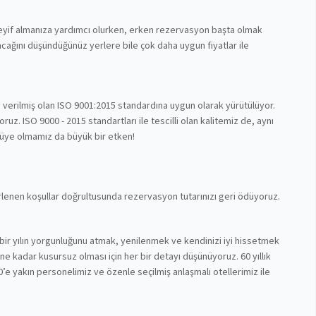
 keyif almanıza yardımcı olurken, erken rezervasyon başta olmak
cağını düşündüğünüz yerlere bile çok daha uygun fiyatlar ile
n verilmiş olan ISO 9001:2015 standardına uygun olarak yürütülüyor.
z. ISO 9000 - 2015 standartları ile tescilli olan kalitemiz de, aynı
 üye olmamız da büyük bir etken!
lirlenen koşullar doğrultusunda rezervasyon tutarınızı geri ödüyoruz.
bir yılın yorgunluğunu atmak, yenilenmek ve kendinizi iyi hissetmek
nüne kadar kusursuz olması için her bir detayı düşünüyoruz. 60 yıllık
’e yakın personelimiz ve özenle seçilmiş anlaşmalı otellerimiz ile