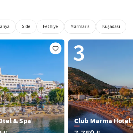
lanya
Side
Fethiye
Marmaris
Kuşadası
3
Otel & Spa
Club Marma Hotel