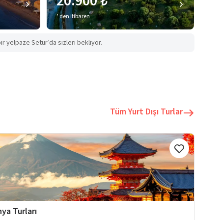
20.900 ₺
’ den itibaren
ir yelpaze Setur’da sizleri bekliyor.
Tüm Yurt Dışı Turlar
ya Turları