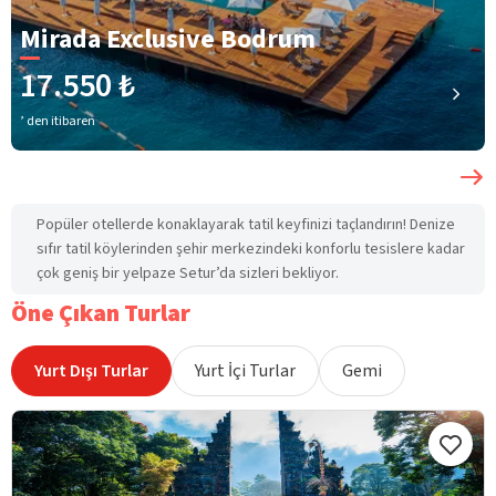
Mirada Exclusive Bodrum
17.550 ₺
’ den itibaren
Popüler otellerde konaklayarak tatil keyfinizi taçlandırın! Denize
sıfır tatil köylerinden şehir merkezindeki konforlu tesislere kadar
çok geniş bir yelpaze Setur’da sizleri bekliyor.
Öne Çıkan Turlar
Yurt Dışı Turlar
Yurt İçi Turlar
Gemi