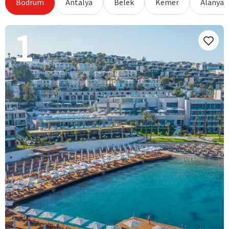
Bodrum
Antalya
Belek
Kemer
Alanya
1