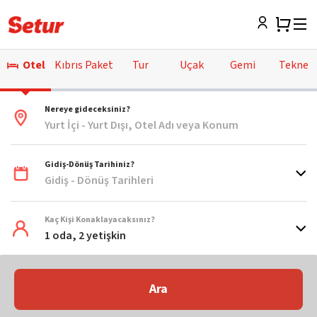
Otel
Kıbrıs Paket
Tur
Uçak
Gemi
Tekne
Nereye gideceksiniz?
Yurt İçi - Yurt Dışı, Otel Adı veya Konum
Gidiş-Dönüş Tarihiniz?
Gidiş - Dönüş Tarihleri
Kaç Kişi Konaklayacaksınız?
1 oda, 2 yetişkin
Ara