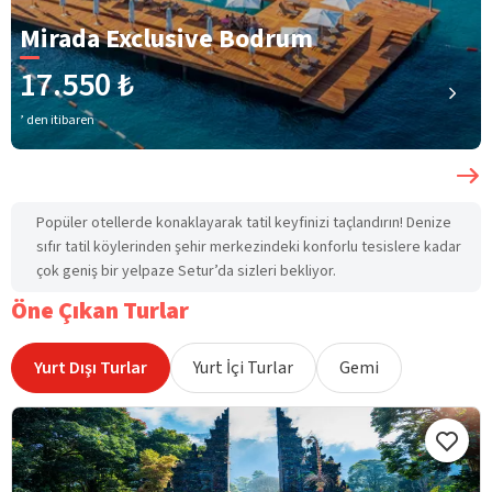
Mirada Exclusive Bodrum
17.550 ₺
’ den itibaren
Popüler otellerde konaklayarak tatil keyfinizi taçlandırın! Denize
sıfır tatil köylerinden şehir merkezindeki konforlu tesislere kadar
çok geniş bir yelpaze Setur’da sizleri bekliyor.
Öne Çıkan Turlar
Yurt Dışı Turlar
Yurt İçi Turlar
Gemi