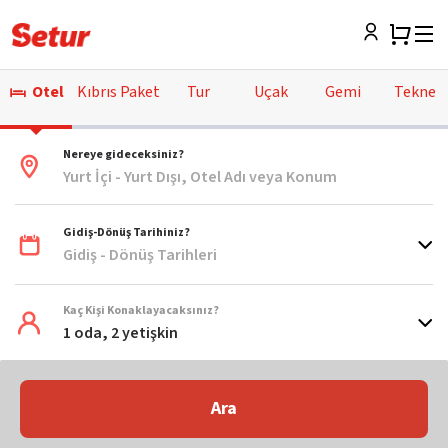
Otel
Kıbrıs Paket
Tur
Uçak
Gemi
Tekne
Nereye gideceksiniz?
Yurt İçi - Yurt Dışı, Otel Adı veya Konum
Gidiş-Dönüş Tarihiniz?
Gidiş - Dönüş Tarihleri
Kaç Kişi Konaklayacaksınız?
1 oda, 2 yetişkin
Ara