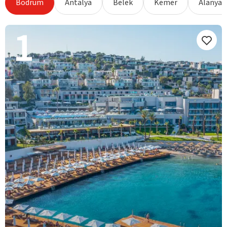
Bodrum
Antalya
Belek
Kemer
Alanya
1