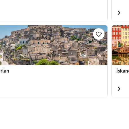
rları
İskan