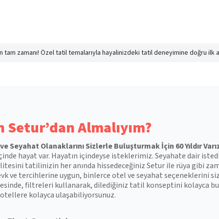
nın tam zamanı! Özel tatil temalarıyla hayalinizdeki tatil deneyimine doğru ilk 
 Setur’dan Almalıyım?
l ve Seyahat Olanaklarını Sizlerle Buluşturmak İçin 60 Yıldır Varı
çinde hayat var. Hayatın içindeyse isteklerimiz. Seyahate dair isted
itesini tatilinizin her anında hissedeceğiniz Setur ile rüya gibi zam
vk ve tercihlerine uygun, binlerce otel ve seyahat seçeneklerini si
esinde, filtreleri kullanarak, dilediğiniz tatil konseptini kolayca
otellere kolayca ulaşabiliyorsunuz.