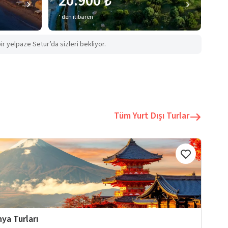
20.900 ₺
’ den itibaren
ir yelpaze Setur’da sizleri bekliyor.
Tüm Yurt Dışı Turlar
ya Turları