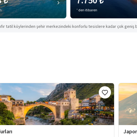
8 ₺
7.750 ₺
en
’ den itibaren
ıfır tatil köylerinden şehir merkezindeki konforlu tesislere kadar çok geniş b
urları
Japon