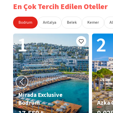
En Çok Tercih Edilen Oteller
Bodrum
Antalya
Belek
Kemer
A
1
2
Mirada Exclusive
Bodrum
Azka 