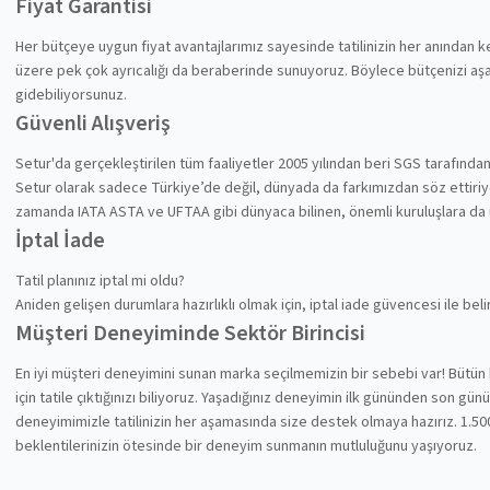
Fiyat Garantisi
Her bütçeye uygun fiyat avantajlarımız sayesinde tatilinizin her anından
üzere pek çok ayrıcalığı da beraberinde sunuyoruz. Böylece bütçenizi aşa
gidebiliyorsunuz.
Güvenli Alışveriş
Setur'da gerçekleştirilen tüm faaliyetler 2005 yılından beri SGS tarafında
Setur olarak sadece Türkiye’de değil, dünyada da farkımızdan söz ettiriyoru
zamanda IATA ASTA ve UFTAA gibi dünyaca bilinen, önemli kuruluşlara da
İptal İade
Tatil planınız iptal mi oldu?
Aniden gelişen durumlara hazırlıklı olmak için, iptal iade güvencesi ile be
Müşteri Deneyiminde Sektör Birincisi
En iyi müşteri deneyimini sunan marka seçilmemizin bir sebebi var! Bütün 
için tatile çıktığınızı biliyoruz. Yaşadığınız deneyimin ilk gününden son gü
deneyimimizle tatilinizin her aşamasında size destek olmaya hazırız. 1.500
beklentilerinizin ötesinde bir deneyim sunmanın mutluluğunu yaşıyoruz.