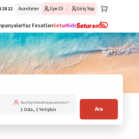
 28 22
Acenteler
Üye Ol
Giriş Yap
mpanyalar
Yaz Fırsatları
SeturKids
Kaç Kişi Konaklayacaksınız?
Ara
1 Oda, 2 Yetişkin