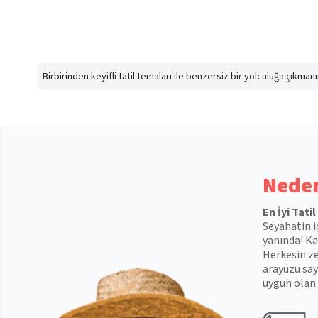
Birbirinden keyifli tatil temaları ile benzersiz bir yolculuğa çıkma
Neden
En İyi Tati
Seyahatin i
yanında! Kal
Herkesin ze
arayüzü say
uygun olan 