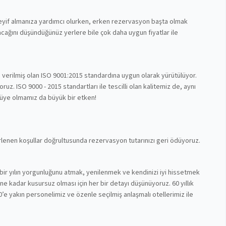
 keyif almanıza yardımcı olurken, erken rezervasyon başta olmak
cağını düşündüğünüz yerlere bile çok daha uygun fiyatlar ile
n verilmiş olan ISO 9001:2015 standardına uygun olarak yürütülüyor.
z. ISO 9000 - 2015 standartları ile tescilli olan kalitemiz de, aynı
 üye olmamız da büyük bir etken!
lirlenen koşullar doğrultusunda rezervasyon tutarınızı geri ödüyoruz.
bir yılın yorgunluğunu atmak, yenilenmek ve kendinizi iyi hissetmek
nüne kadar kusursuz olması için her bir detayı düşünüyoruz. 60 yıllık
’e yakın personelimiz ve özenle seçilmiş anlaşmalı otellerimiz ile