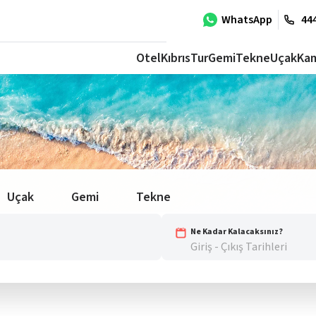
WhatsApp
444
Otel
Kıbrıs
Tur
Gemi
Tekne
Uçak
Ka
Uçak
Gemi
Tekne
Ne Kadar Kalacaksınız?
Giriş - Çıkış Tarihleri