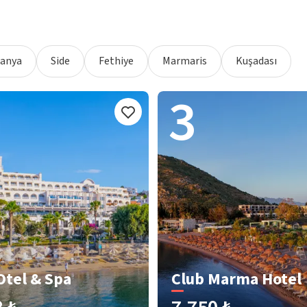
lanya
Side
Fethiye
Marmaris
Kuşadası
3
Otel & Spa
Club Marma Hotel