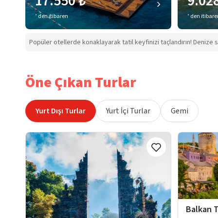
17.550 ₺
9.02
’ den itibaren
’ den itibar
Popüler otellerde konaklayarak tatil keyfinizi taçlandırın! Denize s
Öne Çıkan Turlar
Yurt Dışı Turlar
Yurt İçi Turlar
Gemi
Balkan T