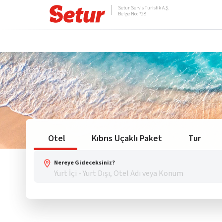
Setur Servis Turistik A.Ş.
Belge No: 728
Otel
Kıbrıs Uçaklı Paket
Tur
Nereye Gideceksiniz?