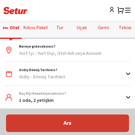
Otel
Kıbrıs Paket
Tur
Uçak
Gemi
Tekne
Nereye gideceksiniz?
Yurt İçi - Yurt Dışı, Otel Adı veya Konum
Gidiş-Dönüş Tarihiniz?
Gidiş - Dönüş Tarihleri
Kaç Kişi Konaklayacaksınız?
1 oda, 2 yetişkin
Ara