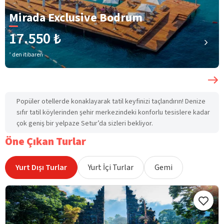
Mirada Exclusive Bodrum
17.550 ₺
’ den itibaren
Popüler otellerde konaklayarak tatil keyfinizi taçlandırın! Denize
sıfır tatil köylerinden şehir merkezindeki konforlu tesislere kadar
çok geniş bir yelpaze Setur’da sizleri bekliyor.
Öne Çıkan Turlar
Yurt Dışı Turlar
Yurt İçi Turlar
Gemi