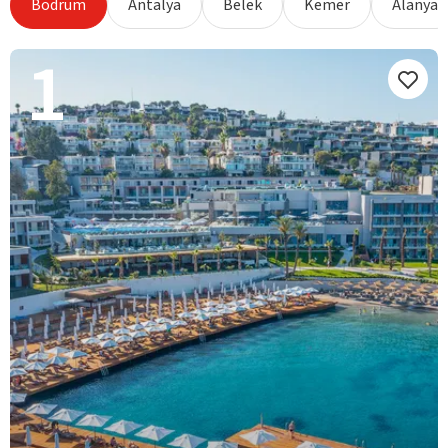
Bodrum
Antalya
Belek
Kemer
Alanya
1