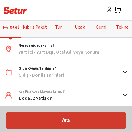
Otel
Kıbrıs Paket
Tur
Uçak
Gemi
Tekne
Nereye gideceksiniz?
Yurt İçi - Yurt Dışı, Otel Adı veya Konum
Gidiş-Dönüş Tarihiniz?
Gidiş - Dönüş Tarihleri
Kaç Kişi Konaklayacaksınız?
1 oda, 2 yetişkin
Ara