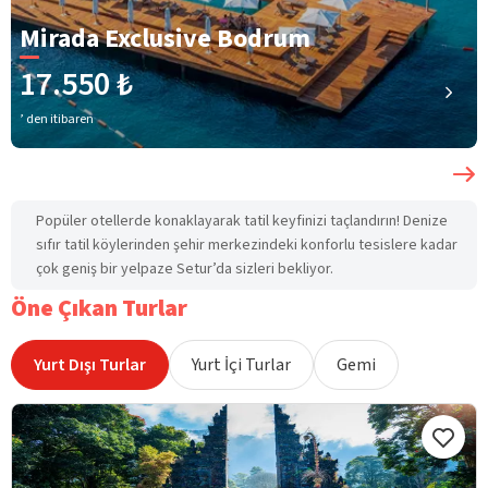
Mirada Exclusive Bodrum
17.550 ₺
’ den itibaren
Popüler otellerde konaklayarak tatil keyfinizi taçlandırın! Denize
sıfır tatil köylerinden şehir merkezindeki konforlu tesislere kadar
çok geniş bir yelpaze Setur’da sizleri bekliyor.
Öne Çıkan Turlar
Yurt Dışı Turlar
Yurt İçi Turlar
Gemi