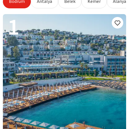
Bodrum
Antalya
Belek
Kemer
Alanya
1