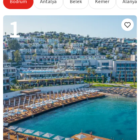
Bodrum
Antalya
Belek
Kemer
Alanya
1