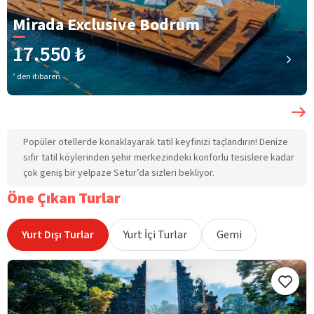
Mirada Exclusive Bodrum
17.550 ₺
’ den itibaren
Popüler otellerde konaklayarak tatil keyfinizi taçlandırın! Denize
sıfır tatil köylerinden şehir merkezindeki konforlu tesislere kadar
çok geniş bir yelpaze Setur’da sizleri bekliyor.
Öne Çıkan Turlar
Yurt Dışı Turlar
Yurt İçi Turlar
Gemi