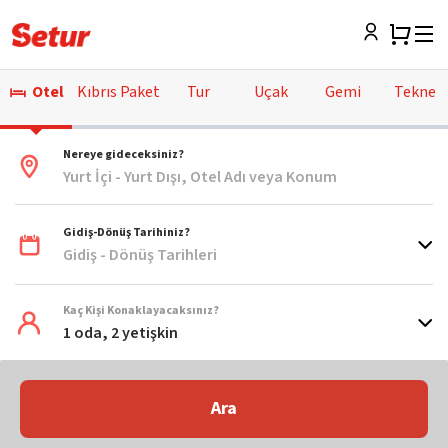
Otel
Kıbrıs Paket
Tur
Uçak
Gemi
Tekne
Nereye gideceksiniz?
Yurt İçi - Yurt Dışı, Otel Adı veya Konum
Gidiş-Dönüş Tarihiniz?
Gidiş - Dönüş Tarihleri
Kaç Kişi Konaklayacaksınız?
1 oda, 2 yetişkin
Ara