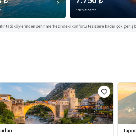
8 ₺
7.750 ₺
en
’ den itibaren
ıfır tatil köylerinden şehir merkezindeki konforlu tesislere kadar çok geniş b
urları
Japon