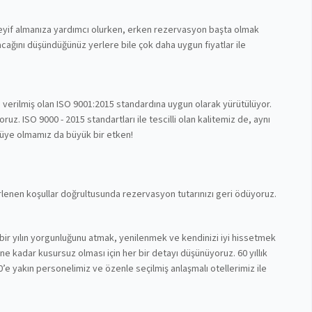
 keyif almanıza yardımcı olurken, erken rezervasyon başta olmak
cağını düşündüğünüz yerlere bile çok daha uygun fiyatlar ile
n verilmiş olan ISO 9001:2015 standardına uygun olarak yürütülüyor.
z. ISO 9000 - 2015 standartları ile tescilli olan kalitemiz de, aynı
 üye olmamız da büyük bir etken!
lirlenen koşullar doğrultusunda rezervasyon tutarınızı geri ödüyoruz.
bir yılın yorgunluğunu atmak, yenilenmek ve kendinizi iyi hissetmek
nüne kadar kusursuz olması için her bir detayı düşünüyoruz. 60 yıllık
’e yakın personelimiz ve özenle seçilmiş anlaşmalı otellerimiz ile