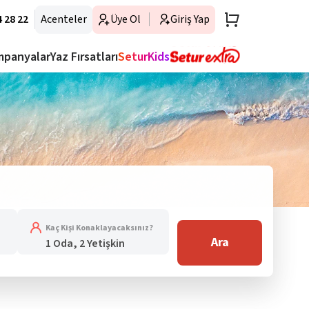
 28 22
Acenteler
Üye Ol
Giriş Yap
mpanyalar
Yaz Fırsatları
SeturKids
Kaç Kişi Konaklayacaksınız?
Ara
1 Oda, 2 Yetişkin