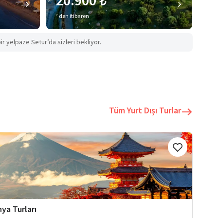
20.900 ₺
’ den itibaren
ir yelpaze Setur’da sizleri bekliyor.
Tüm Yurt Dışı Turlar
ya Turları