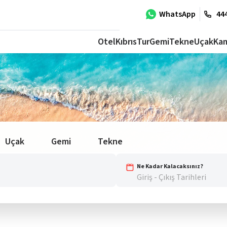
WhatsApp
444
Otel
Kıbrıs
Tur
Gemi
Tekne
Uçak
Ka
Uçak
Gemi
Tekne
Ne Kadar Kalacaksınız?
Giriş - Çıkış Tarihleri