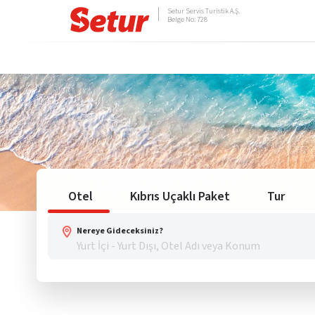
Setur Servis Turistik A.Ş.
Belge No: 728
Otel
Kıbrıs Uçaklı Paket
Tur
Nereye Gideceksiniz?