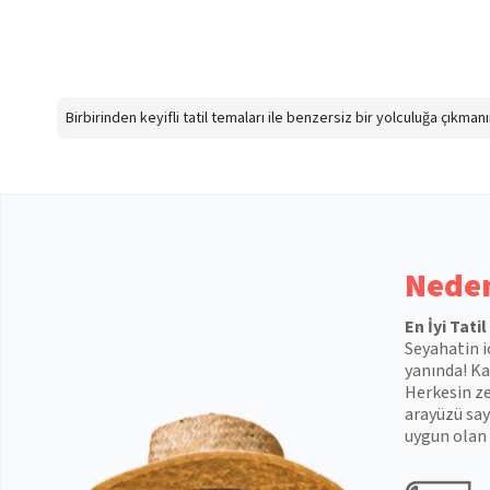
Birbirinden keyifli tatil temaları ile benzersiz bir yolculuğa çıkma
Neden
En İyi Tati
Seyahatin i
yanında! Kal
Herkesin ze
arayüzü say
uygun olan 