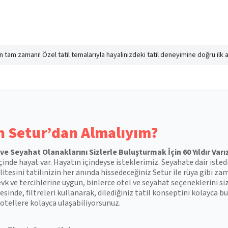
nın tam zamanı! Özel tatil temalarıyla hayalinizdeki tatil deneyimine doğru ilk 
 Setur’dan Almalıyım?
l ve Seyahat Olanaklarını Sizlerle Buluşturmak İçin 60 Yıldır Varı
çinde hayat var. Hayatın içindeyse isteklerimiz. Seyahate dair isted
itesini tatilinizin her anında hissedeceğiniz Setur ile rüya gibi zam
vk ve tercihlerine uygun, binlerce otel ve seyahat seçeneklerini si
esinde, filtreleri kullanarak, dilediğiniz tatil konseptini kolayca
otellere kolayca ulaşabiliyorsunuz.