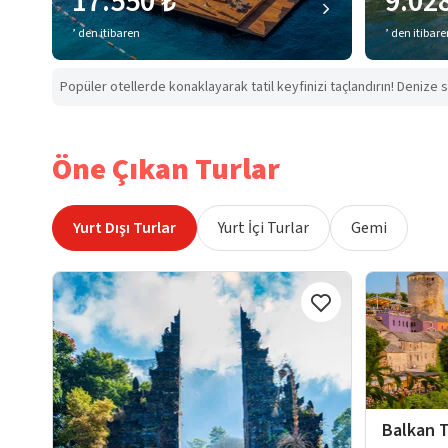
17.550 ₺
9.02
’ den itibaren
’ den itibar
Popüler otellerde konaklayarak tatil keyfinizi taçlandırın! Denize s
Öne Çıkan Turlar
Yurt Dışı Turlar
Yurt İçi Turlar
Gemi
Balkan T