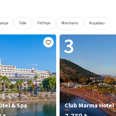
lanya
Side
Fethiye
Marmaris
Kuşadası
3
Otel & Spa
Club Marma Hotel