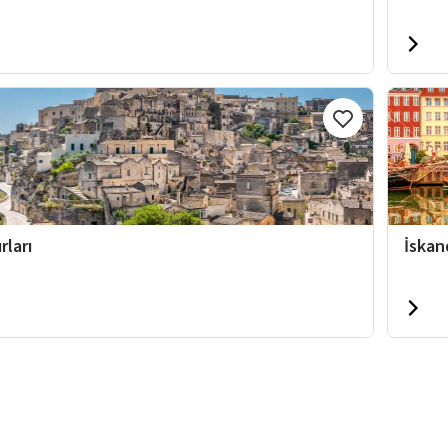
rları
İskan