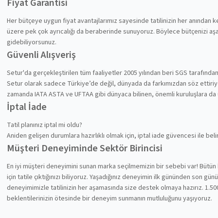
Fiyat Garantisi
Her bütçeye uygun fiyat avantajlarımız sayesinde tatilinizin her anından
üzere pek çok ayrıcalığı da beraberinde sunuyoruz. Böylece bütçenizi aşa
gidebiliyorsunuz.
Güvenli Alışveriş
Setur'da gerçekleştirilen tüm faaliyetler 2005 yılından beri SGS tarafında
Setur olarak sadece Türkiye’de değil, dünyada da farkımızdan söz ettiriyoru
zamanda IATA ASTA ve UFTAA gibi dünyaca bilinen, önemli kuruluşlara da
İptal İade
Tatil planınız iptal mi oldu?
Aniden gelişen durumlara hazırlıklı olmak için, iptal iade güvencesi ile be
Müşteri Deneyiminde Sektör Birincisi
En iyi müşteri deneyimini sunan marka seçilmemizin bir sebebi var! Bütün 
için tatile çıktığınızı biliyoruz. Yaşadığınız deneyimin ilk gününden son gü
deneyimimizle tatilinizin her aşamasında size destek olmaya hazırız. 1.500
beklentilerinizin ötesinde bir deneyim sunmanın mutluluğunu yaşıyoruz.