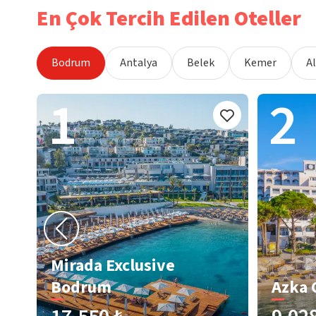
En Çok Tercih Edilen Oteller
Bodrum
Antalya
Belek
Kemer
A
1
2
Mirada Exclusive
Bodrum
Azka 