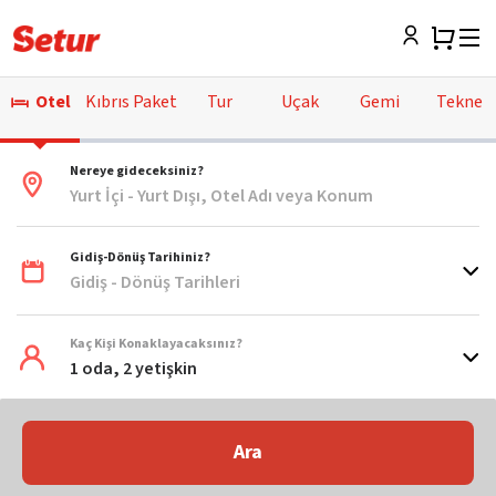
Otel
Kıbrıs Paket
Tur
Uçak
Gemi
Tekne
Nereye gideceksiniz?
Yurt İçi - Yurt Dışı, Otel Adı veya Konum
Gidiş-Dönüş Tarihiniz?
Gidiş - Dönüş Tarihleri
Kaç Kişi Konaklayacaksınız?
1 oda, 2 yetişkin
Ara