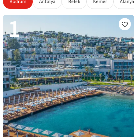
Bodrum
Antalya
Belek
Kemer
Alanya
1