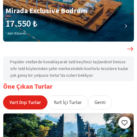
Mirada Exclusive Bodrum
17.550 ₺
’ den itibaren
Popüler otellerde konaklayarak tatil keyfinizi taçlandırın! Denize
sıfır tatil köylerinden şehir merkezindeki konforlu tesislere kadar
çok geniş bir yelpaze Setur’da sizleri bekliyor.
Öne Çıkan Turlar
Yurt Dışı Turlar
Yurt İçi Turlar
Gemi