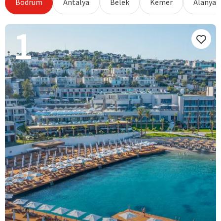
Bodrum
Antalya
Belek
Kemer
Alanya
1