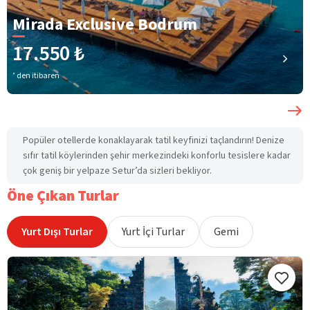
Mirada Exclusive Bodrum
17.550 ₺
’ den itibaren
Popüler otellerde konaklayarak tatil keyfinizi taçlandırın! Denize
sıfır tatil köylerinden şehir merkezindeki konforlu tesislere kadar
çok geniş bir yelpaze Setur’da sizleri bekliyor.
Öne Çıkan Turlar
Yurt Dışı Turlar
Yurt İçi Turlar
Gemi