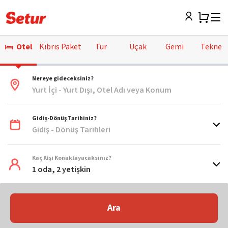
Otel
Kıbrıs Paket
Tur
Uçak
Gemi
Tekne
Nereye gideceksiniz?
Yurt İçi - Yurt Dışı, Otel Adı veya Konum
Gidiş-Dönüş Tarihiniz?
Gidiş - Dönüş Tarihleri
Kaç Kişi Konaklayacaksınız?
1 oda, 2 yetişkin
Ara