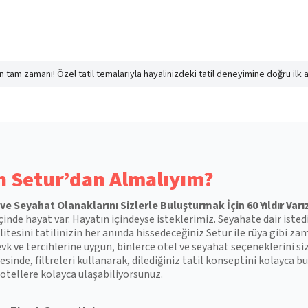
nın tam zamanı! Özel tatil temalarıyla hayalinizdeki tatil deneyimine doğru ilk 
 Setur’dan Almalıyım?
l ve Seyahat Olanaklarını Sizlerle Buluşturmak İçin 60 Yıldır Varı
çinde hayat var. Hayatın içindeyse isteklerimiz. Seyahate dair isted
itesini tatilinizin her anında hissedeceğiniz Setur ile rüya gibi zam
vk ve tercihlerine uygun, binlerce otel ve seyahat seçeneklerini si
esinde, filtreleri kullanarak, dilediğiniz tatil konseptini kolayca
otellere kolayca ulaşabiliyorsunuz.