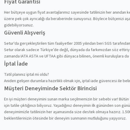
Fiyat Garantisi
Her bütçeye uygun fiyat avantajlarımız sayesinde tatilinizin her anından
üzere pek çok ayrıcalığı da beraberinde sunuyoruz. Böylece bütçenizi aşa
gidebiliyorsunuz.
Güvenli Alışveriş
Setur'da gerçekleştirilen tüm faaliyetler 2005 yılından beri SGS tarafında
Setur olarak sadece Türkiye’de değil, dünyada da farkımızdan söz ettiriyoru
zamanda IATA ASTA ve UFTAA gibi dünyaca bilinen, önemli kuruluşlara da
İptal İade
Tatil planınız iptal mi oldu?
Aniden gelişen durumlara hazırlıklı olmak için, iptal iade güvencesi ile be
Müşteri Deneyiminde Sektör Birincisi
En iyi müşteri deneyimini sunan marka seçilmemizin bir sebebi var! Bütün 
için tatile çıktığınızı biliyoruz. Yaşadığınız deneyimin ilk gününden son gü
deneyimimizle tatilinizin her aşamasında size destek olmaya hazırız. 1.500
beklentilerinizin ötesinde bir deneyim sunmanın mutluluğunu yaşıyoruz.