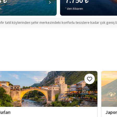
8 ₺
7.750 ₺
en
’ den itibaren
ıfır tatil köylerinden şehir merkezindeki konforlu tesislere kadar çok geniş b
urları
Japon