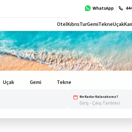
WhatsApp
444
Otel
Kıbrıs
Tur
Gemi
Tekne
Uçak
Ka
Uçak
Gemi
Tekne
Ne Kadar Kalacaksınız?
Giriş - Çıkış Tarihleri