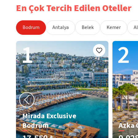
En Çok Tercih Edilen Oteller
Bodrum
Antalya
Belek
Kemer
A
1
2
Mirada Exclusive
Bodrum
Azka 