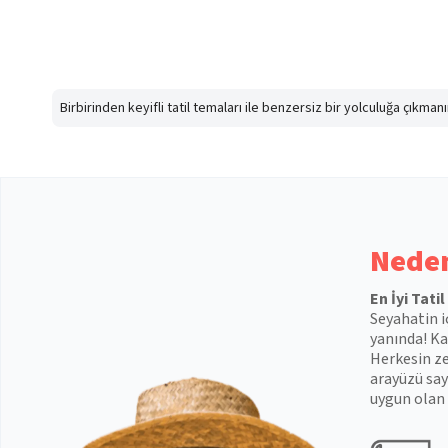
Birbirinden keyifli tatil temaları ile benzersiz bir yolculuğa çıkma
Neden
En İyi Tati
Seyahatin i
yanında! Kal
Herkesin ze
arayüzü say
uygun olan 