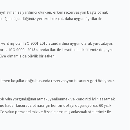
 keyif almanıza yardımcı olurken, erken rezervasyon başta olmak
cağını düşündüğünüz yerlere bile çok daha uygun fiyatlar ile
n verilmiş olan ISO 9001:2015 standardına uygun olarak yürütülüyor.
z. ISO 9000 - 2015 standartları ile tescilli olan kalitemiz de, aynı
 üye olmamız da büyük bir etken!
lirlenen koşullar doğrultusunda rezervasyon tutarınızı geri ödüyoruz.
bir yılın yorgunluğunu atmak, yenilenmek ve kendinizi iyi hissetmek
nüne kadar kusursuz olması için her bir detayı düşünüyoruz. 60 yıllık
’e yakın personelimiz ve özenle seçilmiş anlaşmalı otellerimiz ile