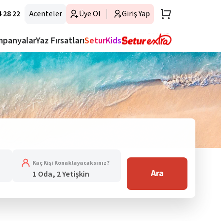
 28 22
Acenteler
Üye Ol
Giriş Yap
mpanyalar
Yaz Fırsatları
SeturKids
Kaç Kişi Konaklayacaksınız?
Ara
1 Oda, 2 Yetişkin