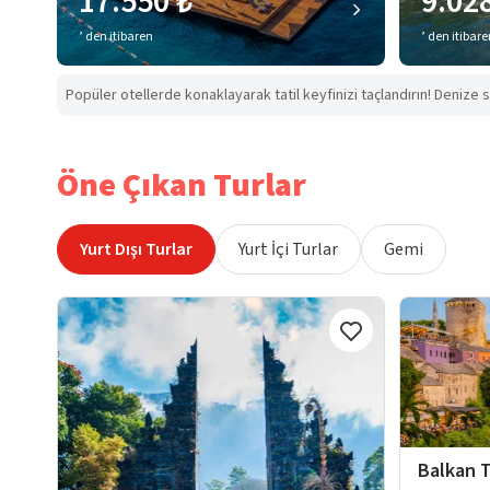
17.550 ₺
9.02
’ den itibaren
’ den itibar
Popüler otellerde konaklayarak tatil keyfinizi taçlandırın! Denize s
Öne Çıkan Turlar
Yurt Dışı Turlar
Yurt İçi Turlar
Gemi
Balkan T