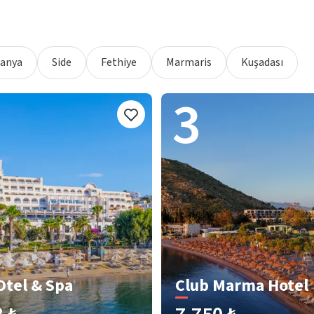
lanya
Side
Fethiye
Marmaris
Kuşadası
3
Otel & Spa
Club Marma Hotel