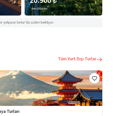
20.900 ₺
’ den itibaren
ir yelpaze Setur’da sizleri bekliyor.
Tüm Yurt Dışı Turlar
ya Turları