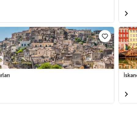
rları
İskan