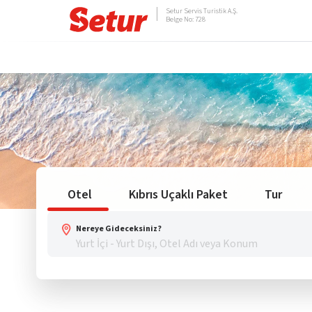
Setur Servis Turistik A.Ş.
Belge No: 728
Otel
Kıbrıs Uçaklı Paket
Tur
Nereye Gideceksiniz?