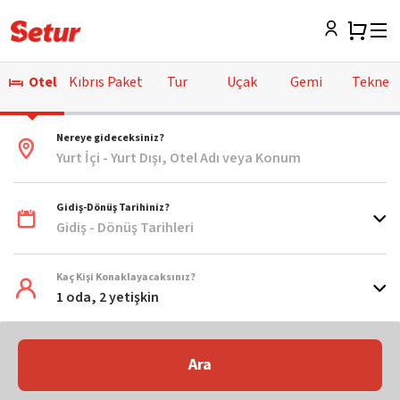
Otel
Kıbrıs Paket
Tur
Uçak
Gemi
Tekne
Nereye gideceksiniz?
Yurt İçi - Yurt Dışı, Otel Adı veya Konum
Gidiş-Dönüş Tarihiniz?
Gidiş - Dönüş Tarihleri
Kaç Kişi Konaklayacaksınız?
1 oda, 2 yetişkin
Ara