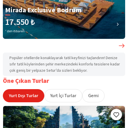
Mirada Exclusive Bodrum
17.550 ₺
’ den itibaren
Popüler otellerde konaklayarak tatil keyfinizi taçlandırın! Denize
sıfır tatil köylerinden şehir merkezindeki konforlu tesislere kadar
çok geniş bir yelpaze Setur’da sizleri bekliyor.
Öne Çıkan Turlar
Yurt Dışı Turlar
Yurt İçi Turlar
Gemi