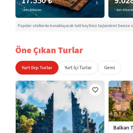
17.550 ₺
9.02
’ den itibaren
’ den itibar
Popüler otellerde konaklayarak tatil keyfinizi taçlandırın! Denize s
Öne Çıkan Turlar
Yurt Dışı Turlar
Yurt İçi Turlar
Gemi
Balkan T