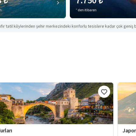
8 ₺
7.750 ₺
en
’ den itibaren
ıfır tatil köylerinden şehir merkezindeki konforlu tesislere kadar çok geniş b
urları
Japon