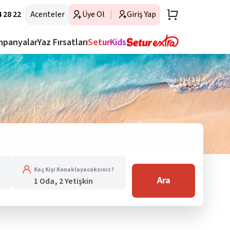
 28 22
Acenteler
Üye Ol
Giriş Yap
mpanyalar
Yaz Fırsatları
SeturKids
Kaç Kişi Konaklayacaksınız?
Ara
1 Oda, 2 Yetişkin