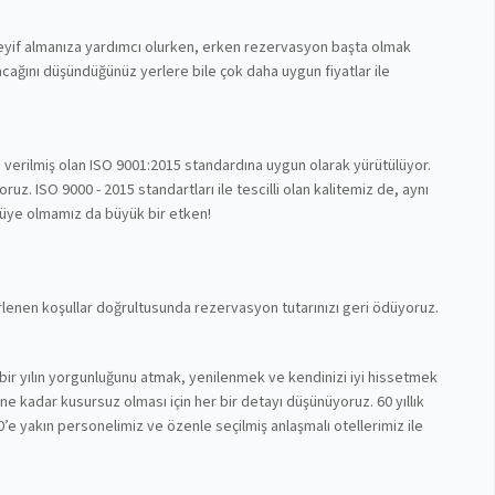
 keyif almanıza yardımcı olurken, erken rezervasyon başta olmak
cağını düşündüğünüz yerlere bile çok daha uygun fiyatlar ile
n verilmiş olan ISO 9001:2015 standardına uygun olarak yürütülüyor.
z. ISO 9000 - 2015 standartları ile tescilli olan kalitemiz de, aynı
 üye olmamız da büyük bir etken!
lirlenen koşullar doğrultusunda rezervasyon tutarınızı geri ödüyoruz.
bir yılın yorgunluğunu atmak, yenilenmek ve kendinizi iyi hissetmek
nüne kadar kusursuz olması için her bir detayı düşünüyoruz. 60 yıllık
’e yakın personelimiz ve özenle seçilmiş anlaşmalı otellerimiz ile