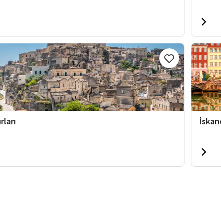
rları
İskan