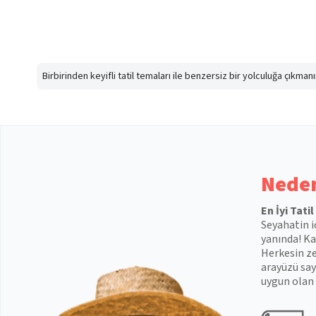
Birbirinden keyifli tatil temaları ile benzersiz bir yolculuğa çıkma
Neden
En İyi Tati
Seyahatin i
yanında! Kal
Herkesin ze
arayüzü say
uygun olan 