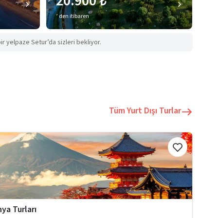
20.900 ₺
’ den itibaren
ir yelpaze Setur’da sizleri bekliyor.
Tüm Yurt Dışı Turlar
ya Turları