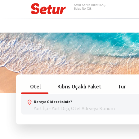
Setur Servis Turistik A.Ş.
Belge No: 728
Otel
Kıbrıs Uçaklı Paket
Tur
Nereye Gideceksiniz?