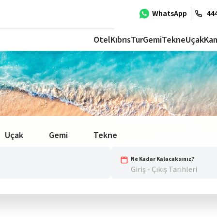
WhatsApp
444
Otel
Kıbrıs
Tur
Gemi
Tekne
Uçak
Ka
Uçak
Gemi
Tekne
Ne Kadar Kalacaksınız?
Giriş - Çıkış Tarihleri