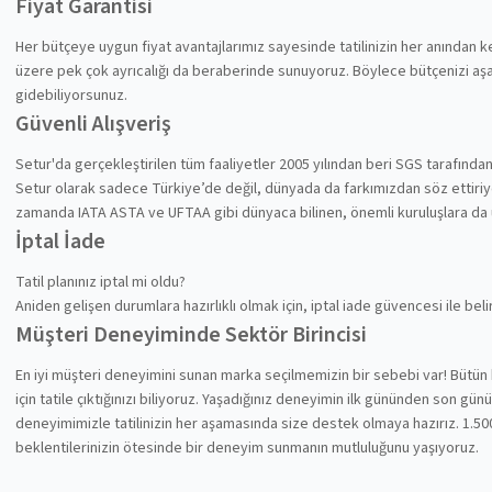
Fiyat Garantisi
Her bütçeye uygun fiyat avantajlarımız sayesinde tatilinizin her anından
üzere pek çok ayrıcalığı da beraberinde sunuyoruz. Böylece bütçenizi aşa
gidebiliyorsunuz.
Güvenli Alışveriş
Setur'da gerçekleştirilen tüm faaliyetler 2005 yılından beri SGS tarafında
Setur olarak sadece Türkiye’de değil, dünyada da farkımızdan söz ettiriyoru
zamanda IATA ASTA ve UFTAA gibi dünyaca bilinen, önemli kuruluşlara da
İptal İade
Tatil planınız iptal mi oldu?
Aniden gelişen durumlara hazırlıklı olmak için, iptal iade güvencesi ile be
Müşteri Deneyiminde Sektör Birincisi
En iyi müşteri deneyimini sunan marka seçilmemizin bir sebebi var! Bütün 
için tatile çıktığınızı biliyoruz. Yaşadığınız deneyimin ilk gününden son gü
deneyimimizle tatilinizin her aşamasında size destek olmaya hazırız. 1.500
beklentilerinizin ötesinde bir deneyim sunmanın mutluluğunu yaşıyoruz.