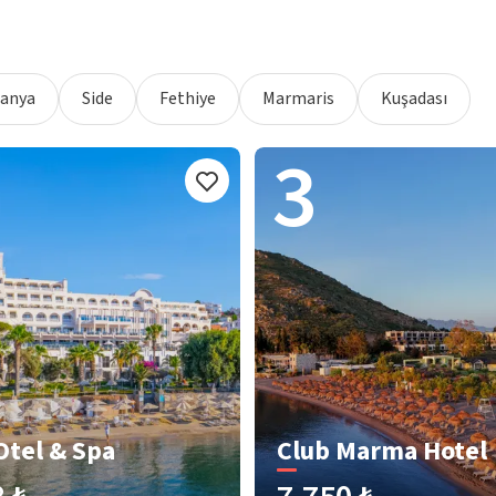
lanya
Side
Fethiye
Marmaris
Kuşadası
3
Otel & Spa
Club Marma Hotel