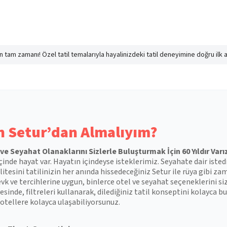
nın tam zamanı! Özel tatil temalarıyla hayalinizdeki tatil deneyimine doğru ilk 
 Setur’dan Almalıyım?
l ve Seyahat Olanaklarını Sizlerle Buluşturmak İçin 60 Yıldır Varı
çinde hayat var. Hayatın içindeyse isteklerimiz. Seyahate dair isted
itesini tatilinizin her anında hissedeceğiniz Setur ile rüya gibi zam
vk ve tercihlerine uygun, binlerce otel ve seyahat seçeneklerini si
esinde, filtreleri kullanarak, dilediğiniz tatil konseptini kolayca
otellere kolayca ulaşabiliyorsunuz.