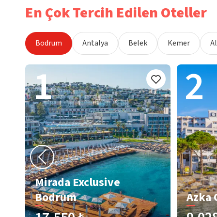
En Çok Tercih Edilen Oteller
Bodrum
Antalya
Belek
Kemer
A
1
2
Mirada Exclusive
Bodrum
Azka 