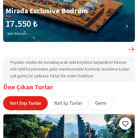
Mirada Exclusive Bodrum
17.550 ₺
’ den itibaren
Popüler otellerde konaklayarak tatil keyfinizi taçlandırın! Denize
sıfır tatil köylerinden şehir merkezindeki konforlu tesislere kadar
çok geniş bir yelpaze Setur’da sizleri bekliyor.
Öne Çıkan Turlar
Yurt Dışı Turlar
Yurt İçi Turlar
Gemi