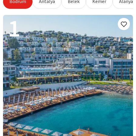
Bodrum
Antalya
Belek
Kemer
Alanya
1