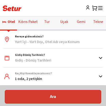
Otel
Kıbrıs Paket
Tur
Uçak
Gemi
Tekne
Nereye gideceksiniz?
Yurt İçi - Yurt Dışı, Otel Adı veya Konum
Gidiş-Dönüş Tarihiniz?
Gidiş - Dönüş Tarihleri
Kaç Kişi Konaklayacaksınız?
1 oda, 2 yetişkin
Ara