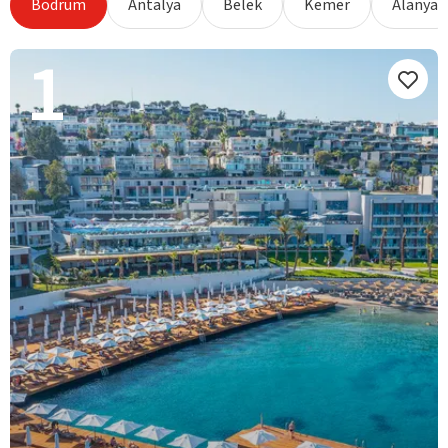
Bodrum
Antalya
Belek
Kemer
Alanya
1