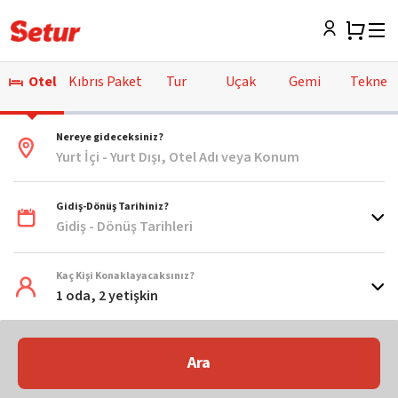
Otel
Kıbrıs Paket
Tur
Uçak
Gemi
Tekne
Nereye gideceksiniz?
Yurt İçi - Yurt Dışı, Otel Adı veya Konum
Gidiş-Dönüş Tarihiniz?
Gidiş - Dönüş Tarihleri
Kaç Kişi Konaklayacaksınız?
1 oda, 2 yetişkin
Ara