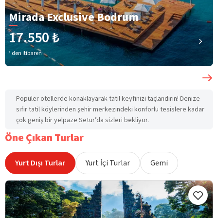
Mirada Exclusive Bodrum
17.550 ₺
’ den itibaren
Popüler otellerde konaklayarak tatil keyfinizi taçlandırın! Denize
sıfır tatil köylerinden şehir merkezindeki konforlu tesislere kadar
çok geniş bir yelpaze Setur’da sizleri bekliyor.
Öne Çıkan Turlar
Yurt Dışı Turlar
Yurt İçi Turlar
Gemi