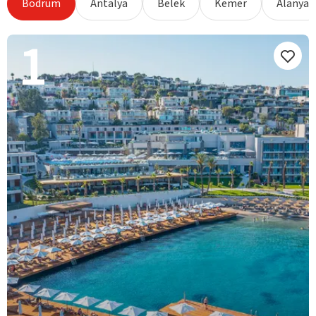
Bodrum
Antalya
Belek
Kemer
Alanya
1