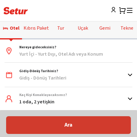
Otel
Kıbrıs Paket
Tur
Uçak
Gemi
Tekne
Nereye gideceksiniz?
Yurt İçi - Yurt Dışı, Otel Adı veya Konum
Gidiş-Dönüş Tarihiniz?
Gidiş - Dönüş Tarihleri
Kaç Kişi Konaklayacaksınız?
1 oda, 2 yetişkin
Ara