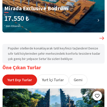
Mirada Exclusive Bodrum
17.550 ₺
’ den itibaren
Popüler otellerde konaklayarak tatil keyfinizi taçlandırın! Denize
sıfır tatil köylerinden şehir merkezindeki konforlu tesislere kadar
çok geniş bir yelpaze Setur’da sizleri bekliyor.
Öne Çıkan Turlar
Yurt Dışı Turlar
Yurt İçi Turlar
Gemi